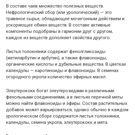
В составе чаев множество полезных веществ.
Нефрологический сбор (или урологический) — это
травяное сырье, обладающее мочегонным действием и
ускоряющее обмен веществ. В составе активные
компоненты подобраны в гармонии друг с другом,
каждое из веществ дополняет свойства другого.
Листья толокнянки содержат фенолгликозиды
(метиларбутин и арбутин), а также флавоноиды,
органические кислоты и дубильные вещества. В цветках
календулы — каротиноиды и флавоноиды. В семенах
огородного укропа количество эфирных масел.
Элеутерококк богат элеутерозидами и различными
фенольными соединениями, а в листьях перечной мяты
можно найти флавоноиды и эфиры. Состав растительных
добавок может варьироваться, однако обычно в каждом
урологическом сборе содержатся
листья толокнянки
,
календулы, семена укропа, элеутерококк и мята.