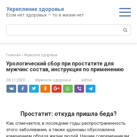
Перейти
Укрепление здоровья
к
Если нет здоровья — то и жизни нет
контенту
Поиск:
Главная
»
Мужское здоровье
Урологический сбор при простатите для
мужчин: состав, инструкция по применению
28.11.2020
Мужское здоровье
admin
Простатит: откуда пришла беда?
Как отмечается, в последние годы распространенность
этого заболевания, а также аденомы обусловлена
изменением образа жизни людей. Нашим современникам