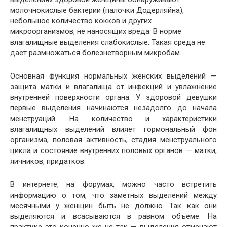
молочнокислые бактерии (палочки Додерляйна),
небольшое количество кокков и других
микроорганизмов, не наносящих вреда. В норме
влагалищные выделения слабокислые. Такая среда не
дает размножаться болезнетворным микробам.
Основная функция нормальных женских выделений —
защита матки и влагалища от инфекций и увлажнение
внутренней поверхности органа. У здоровой девушки
первые выделения начинаются незадолго до начала
менструаций. На количество и характеристики
влагалищных выделений влияет гормональный фон
организма, половая активность, стадия менструального
цикла и состояние внутренних половых органов — матки,
яичников, придатков.
В интернете, на форумах, можно часто встретить
информацию о том, что заметных выделений между
месячными у женщин быть не должно. Так как они
выделяются и всасываются в равном объеме. На
практике это конечно же не так — выделения отмечают