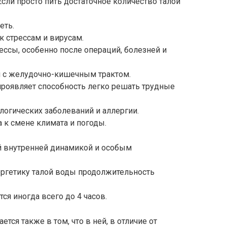
Если просто пить достаточное количество талой
еть.
к стрессам и вирусам.
ессы, особенно после операций, болезней и
м с желудочно-кишечным трактом.
проявляет способность легко решать трудные
логических заболеваний и аллергии.
 к смене климата и погоды.
ой внутренней динамикой и особым
ргетику талой воды продолжительность
ся иногда всего до 4 часов.
тся также в том, что в ней, в отличие от