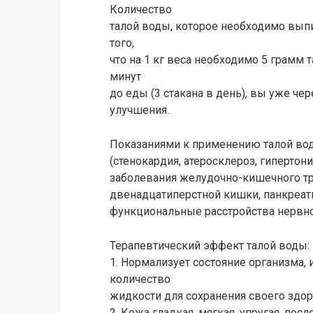
Количество
талой воды, которое необходимо выпи
того,
что на 1 кг веса необходимо 5 грамм 
минут
до еды (3 стакана в день), вы уже ч
улучшения.
Показаниями к применению талой вод
(стенокардия, атеросклероз, гипертон
заболевания желудочно-кишечного тра
двенадцатиперстной кишки, панкреатит
функциональные расстройства нервно
Терапевтический эффект талой воды:
1. Нормализует состояние организма,
количество
жидкости для сохранения своего здор
2. Кожа гладкая, мягкая, упругая, пос