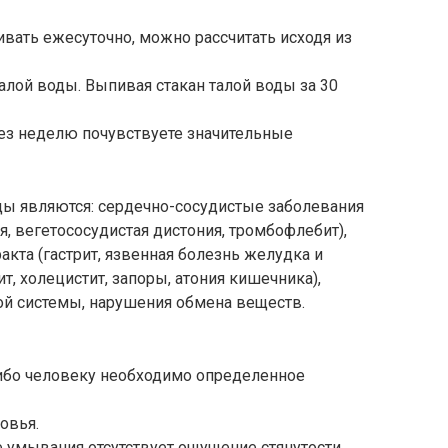
вать ежесуточно, можно рассчитать исходя из
талой воды. Выпивая стакан талой воды за 30
ерез неделю почувствуете значительные
ы являются: сердечно-сосудистые заболевания
ия, вегетососудистая дистония, тромбофлебит),
кта (гастрит, язвенная болезнь желудка и
, холецистит, запоры, атония кишечника),
й системы, нарушения обмена веществ.
 ибо человеку необходимо определенное
овья.
ле умывания отсутствует ощущение стянутости.