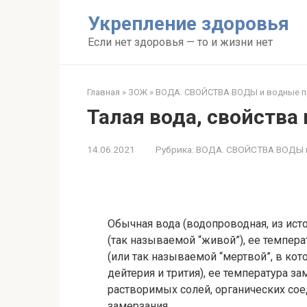
Перейти
Укрепление здоровья
к
контенту
Если нет здоровья — то и жизни нет
Главная
»
ЗОЖ
»
ВОДА. СВОЙСТВА ВОДЫ и водные 
Талая вода, свойства
14.06.2021
Рубрика:
ВОДА. СВОЙСТВА ВОДЫ 
Обычная вода (водопроводная, из источ
(так называемой “живой”), ее темпера
(или так называемой “мертвой”, в ко
дейтерия и трития), ее температура за
растворимых солей, органических сое
замерзания