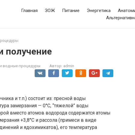
Главная
ЗОЖ
Питание
Энергетика
Анатоми
Альтернативн
процедуры
 и получение
и водные процедуры
Автор:
admin
ника и т.п.) состоит из: пресной воды
тура замерзания — 0°С, “тяжелой” воды
торой вместо атомов водорода содержатся атомы
мерзания +3,8°С и рассола (примеси в виде
динений и ядохимикатов), его температура