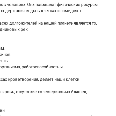
анов человека. Она повышает физические ресурсы
 содержания воды в клетках и замедляет
сех долгожителей на нашей планете является то,
едниковых рек.
зм.
синов.
еств.
организма, работоспособность и
ессах кроветворения, делает наши клетки
ая кровь, отсутствие холестериновых бляшек,
ви.