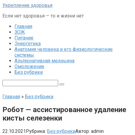
Перейти
Укрепление здоровья
к
Если нет здоровья — то и жизни нет
контенту
Главная
ЗОЖ
Питание
Энергетика
Анатомия человека и его физиологические
системы
Альтернативная медицина
Омоложение
Без рубрики
Поиск:
Главная
»
Без рубрики
Робот — ассистированное удаление
кисты селезенки
22.10.2021
Рубрика:
Без рубрики
Автор:
admin