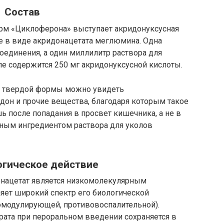
Состав
м «Циклоферона» выступает акридонуксусная
те в виде акридонацетата меглюмина. Одна
соединения, а один миллилитр раствора для
уле содержится 250 мг акридонуксусной кислоты.
в твердой формы можно увидеть
дон и прочие вещества, благодаря которым такое
ь после попадания в просвет кишечника, а не в
ным ингредиентом раствора для уколов
гическое действие
нацетат является низкомолекулярным
яет широкий спектр его биологической
омодулирующей, противовоспалительной).
рата при пероральном введении сохраняется в