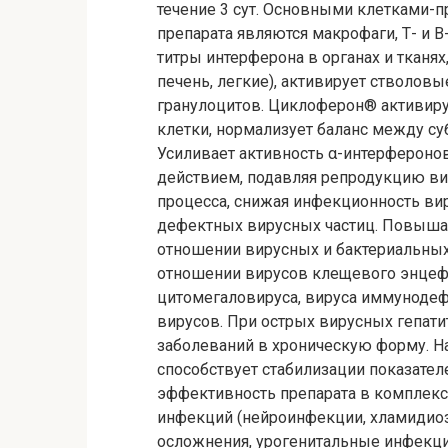
течение 3 сут. Основными клетками-
препарата являются макрофаги, Т- и
титры интерферона в органах и ткан
печень, легкие), активирует стволовы
гранулоцитов. Циклоферон® активир
клетки, нормализует баланс между су
Усиливает активность α-интерферон
действием, подавляя репродукцию вир
процесса, снижая инфекционность ви
дефектных вирусных частиц. Повыша
отношении вирусных и бактериальны
отношении вирусов клещевого энцефали
цитомегаловируса, вируса иммунодеф
вирусов. При острых вирусных гепат
заболеваний в хроническую форму. 
способствует стабилизации показател
эффективность препарата в комплекс
инфекций (нейроинфекции, хламидио
осложнения, урогенитальные инфекции