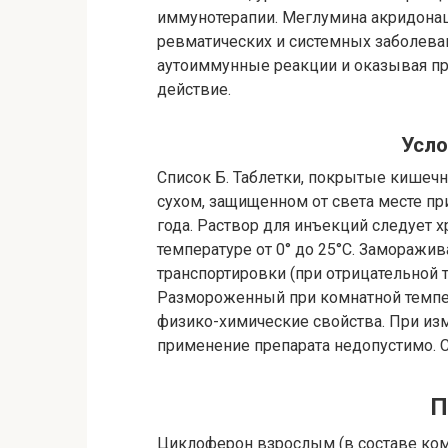
иммунотерапии. Меглумина акридона
ревматических и системных заболеван
аутоиммунные реакции и оказывая п
действие.
Усло
Список Б. Таблетки, покрытые кишечн
сухом, защищенном от света месте при
года. Раствор для инъекций следует х
температуре от 0° до 25°C. Заморажи
транспортировки (при отрицательной 
Размороженный при комнатной темпер
физико-химические свойства. При изм
применение препарата недопустимо. Ср
П
Циклоферон взрослым (в составе комп