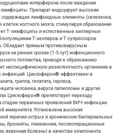
продуцентами интерферона после введения
 В-лимфоциты. Препарат индуцирует высокие
ях, содержащих лимфоидные элементы (селезенка,
е клетки костного мозга, стимулируя образование
ует Т-лимфоциты и естественные киллерные
бпопуляциями Т-хелперов и Т-супрессоров.
ов. Обладает прямым противовирусным
уса на ранних сроках (1-5 сут) инфекционного
русного потомства, приводя к образованию
ет неспецифическую резистентность организма в
х инфекций. Циклоферон® эффективен в
та, гриппа, гепатита, герпеса,
ицита человека, вируса папилломы и других
итах Циклоферон® препятствует переходу
На стадии первичных проявлений ВИЧ-инфекции
ей иммунитета. Установлена высокая
ной терапии острых и хронических бактериальных
зы, бронхиты, пневмонии, послеоперационные
, язвенная болезнь) в качестве компонента