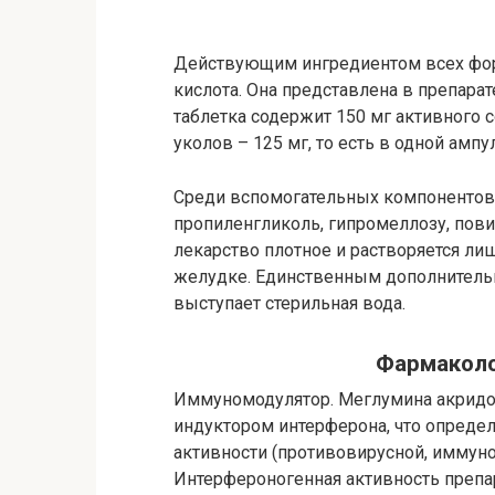
Действующим ингредиентом всех фор
кислота. Она представлена в препара
таблетка содержит 150 мг активного 
уколов – 125 мг, то есть в одной амп
Среди вспомогательных компоненто
пропиленгликоль, гипромеллозу, пови
лекарство плотное и растворяется лиш
желудке. Единственным дополнитель
выступает стерильная вода.
Фармаколо
Иммуномодулятор. Меглумина акридо
индуктором интерферона, что определ
активности (противовирусной, иммун
Интерфероногенная активность препа