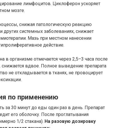
уцирование лимфоцитов. Циклоферон ускоряет
тном мозге.
роцессы, снижая патологическую реакцию
и других системных заболеваниях, снижает
имиотерапии. Мазь при местном нанесении
типролиферативное действие.
 в организме отмечается через 2,5–3 часа после
. снижается вдвое. Полное выведение препарата
тво не откладывается в тканях, не провоцирует
оксикации.
ия по применению
ь за 30 минут до еды один раз в день. Препарат
редит его оболочку. После проглатывания
имерно 1/2 стакана).
На разовую дозировку