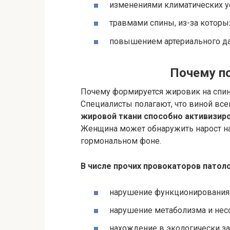
изменениями климатических у
травмами спины, из-за которы
повышением артериального да
Почему п
Почему формируется жировик на спине
Специалисты полагают, что виной вс
жировой ткани способно активизиро
Женщина может обнаружить нарост на
гормональном фоне.
В числе прочих провокаторов патол
нарушение функционирования 
нарушение метаболизма и нес
нахождение в экологически за