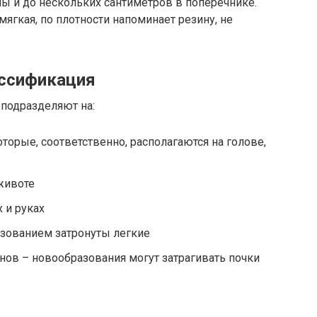
ы и до нескольких сантиметров в поперечнике.
ягкая, по плотности напоминает резину, не
ссификация
подразделяют на:
торые, соответственно, располагаются на голове,
животе
 и руках
азованием затронуты легкие
ов – новообразования могут затрагивать почки