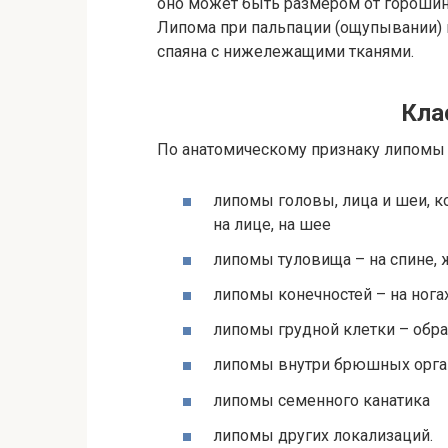
оно может быть размером от горошин
Липома при пальпации (ощупывании) м
спаяна с нижележащими тканями.
Кла
По анатомическому признаку липомы 
липомы головы, лица и шеи, ко
на лице, на шее
липомы туловища – на спине, 
липомы конечностей – на ногах
липомы грудной клетки – обр
липомы внутри брюшных орган
липомы семенного канатика
липомы других локализаций.