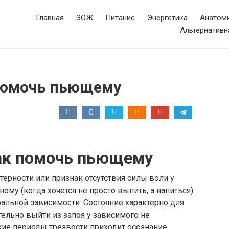
Главная
ЗОЖ
Питание
Энергетика
Анатоми
Альтернативн
 помочь пьющему
как помочь пьющему
терности или признак отсутствия силы воли у
ному (когда хочется не просто выпить, а напиться)
альной зависимости. Состояние характерно для
тельно выйти из запоя у зависимого не
аткие периоды трезвости приходит осознание