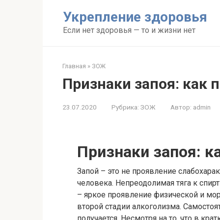
Перейти
Укрепление здоровья
к
контенту
Если нет здоровья — то и жизни нет
Главная
»
ЗОЖ
Признаки запоя: как
23.07.2020
Рубрика:
ЗОЖ
Автор:
admin
Признаки запоя: 
Запой – это не проявление слабохарак
человека. Непреодолимая тяга к спирт
– яркое проявление физической и мор
второй стадии алкоголизма. Самостоя
получается. Несмотря на то, что в кр