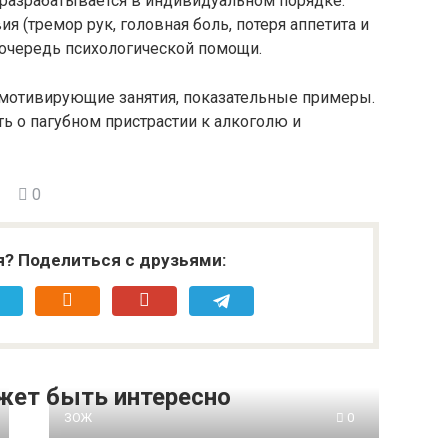
 разрабатывается в индивидуальном порядке.
я (тремор рук, головная боль, потеря аппетита и
т очередь психологической помощи.
, мотивирующие занятия, показательные примеры.
ь о пагубном пристрастии к алкоголю и
0
я? Поделиться с друзьями:
жет быть интересно
ЗОЖ
0