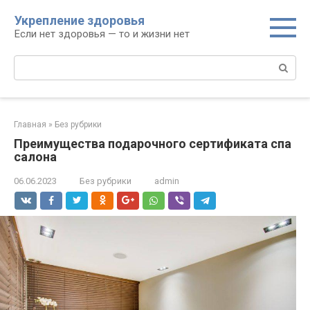
Перейти
Укрепление здоровья
к
Если нет здоровья — то и жизни нет
контенту
Поиск:
Главная
»
Без рубрики
Преимущества подарочного сертификата спа
салона
06.06.2023
Без рубрики
admin