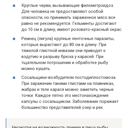
Круглые черви, вызывающие филометроидоз.
Для человека не предоставляют особой
опасности, но принимать зараженное мясо все
равно не рекомендуется. Гельминты достигают
до 10 см в длину, имеют розовато-красный окрас.
Ремнец (лигула) крупные ленточные паразиты,
которые вырастают до 80 см в длину. При
тяжелой глистной инвазии они приводят к
вздутию и разрыву брюха у карасей. При
тщательном потрошении и обработке рыбу
можно кушать.
Сосальщики-возбудители постодиплостомоза.
При заражении такими глистами на плавниках,
жабрах и теле карася можно заметить черные
точки. Каждое пятно это местонахождение
капсулы с сосальщиком. Заболевание поражает
большинство представителей озер и рек.
Несмотря на возможность приема в пищу рыбы,