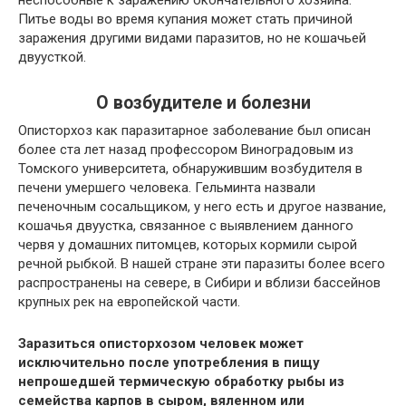
неспособные к заражению окончательного хозяина.
Питье воды во время купания может стать причиной
заражения другими видами паразитов, но не кошачьей
двуусткой.
О возбудителе и болезни
Описторхоз как паразитарное заболевание был описан
более ста лет назад профессором Виноградовым из
Томского университета, обнаружившим возбудителя в
печени умершего человека. Гельминта назвали
печеночным сосальщиком, у него есть и другое название,
кошачья двуустка, связанное с выявлением данного
червя у домашних питомцев, которых кормили сырой
речной рыбкой. В нашей стране эти паразиты более всего
распространены на севере, в Сибири и вблизи бассейнов
крупных рек на европейской части.
Заразиться описторхозом человек может
исключительно после употребления в пищу
непрошедшей термическую обработку рыбы из
семейства карпов в сыром, вяленном или