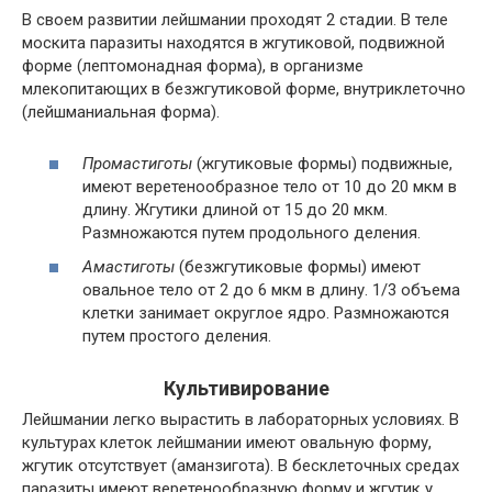
В своем развитии лейшмании проходят 2 стадии. В теле
москита паразиты находятся в жгутиковой, подвижной
форме (лептомонадная форма), в организме
млекопитающих в безжгутиковой форме, внутриклеточно
(лейшманиальная форма).
Промастиготы
(жгутиковые формы) подвижные,
имеют веретенообразное тело от 10 до 20 мкм в
длину. Жгутики длиной от 15 до 20 мкм.
Размножаются путем продольного деления.
Амастиготы
(безжгутиковые формы) имеют
овальное тело от 2 до 6 мкм в длину. 1/3 объема
клетки занимает округлое ядро. Размножаются
путем простого деления.
Культивирование
Лейшмании легко вырастить в лабораторных условиях. В
культурах клеток лейшмании имеют овальную форму,
жгутик отсутствует (аманзигота). В бесклеточных средах
паразиты имеют веретенообразную форму и жгутик у