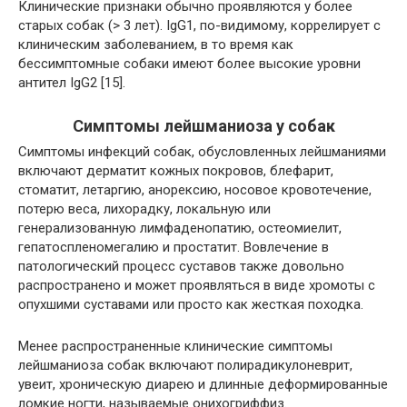
Клинические признаки обычно проявляются у более
старых собак (> 3 лет). IgG1, по-видимому, коррелирует с
клиническим заболеванием, в то время как
бессимптомные собаки имеют более высокие уровни
антител IgG2 [15].
Симптомы лейшманиоза у собак
Симптомы инфекций собак, обусловленных лейшманиями
включают дерматит кожных покровов, блефарит,
стоматит, летаргию, анорексию, носовое кровотечение,
потерю веса, лихорадку, локальную или
генерализованную лимфаденопатию, остеомиелит,
гепатоспленомегалию и простатит. Вовлечение в
патологический процесс суставов также довольно
распространено и может проявляться в виде хромоты с
опухшими суставами или просто как жесткая походка.
Менее распространенные клинические симптомы
лейшманиоза собак включают полирадикулоневрит,
увеит, хроническую диарею и длинные деформированные
ломкие ногти, называемые онихогриффиз.