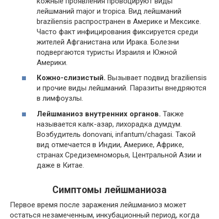
кожные проявления провоцируют виды
лейшманий major и tropica. Вид лейшманий
braziliensis распространен в Америке и Мексике.
Часто факт инфицирования фиксируется среди
жителей Афганистана или Ирака. Болезни
подвергаются туристы Израиля и Южной
Америки.
Кожно-слизистый.
Вызывает подвид braziliensis
и прочие виды лейшманий. Паразиты внедряются
в лимфоузлы.
Лейшманиоз внутренних органов.
Также
называется калк-азар, лихорадка думдум.
Возбудитель donovani, infantum/chagasi. Такой
вид отмечается в Индии, Америке, Африке,
странах Средиземноморья, Центральной Азии и
даже в Китае.
Симптомы лейшманиоза
Первое время после заражения лейшманиоз может
остаться незамеченным, инкубационный период, когда