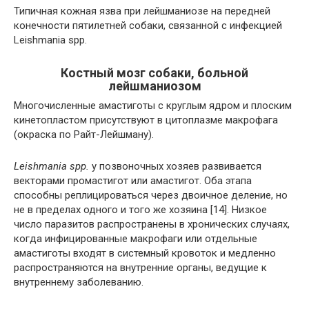
Типичная кожная язва при лейшманиозе на передней
конечности пятилетней собаки, связанной с инфекцией
Leishmania spp.
Костный мозг собаки, больной
лейшманиозом
Многочисленные амастиготы с круглым ядром и плоским
кинетопластом присутствуют в цитоплазме макрофага
(окраска по Райт-Лейшману).
Leishmania spp.
у позвоночных хозяев развивается
векторами промастигот или амастигот. Оба этапа
способны реплицироваться через двоичное деление, но
не в пределах одного и того же хозяина [14]. Низкое
число паразитов распространены в хронических случаях,
когда инфицированные макрофаги или отдельные
амастиготы входят в системный кровоток и медленно
распространяются на внутренние органы, ведущие к
внутреннему заболеванию.