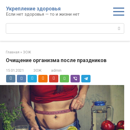
Перейти
Укрепление здоровья
к
Если нет здоровья — то и жизни нет
контенту
Поиск:
Главная
»
ЗОЖ
Очищение организма после праздников
15.01.2021
ЗОЖ
admin