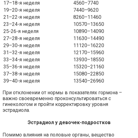
17–18-я неделя
4560–7740
19–20-я неделя
7440–9620
21–22-я неделя
8260–11460
23–24-я неделя
10570–13650
25-26-я неделя
10890–14090
27–28-я неделя
11630–14490
29–30-я неделя
11120–16220
31–32-я неделя
12170–15960
33–34-я неделя
13930–18550
35–36-я неделя
15320–21160
37–38-я неделя
15080–22850
39–40-я неделя
13540–26960
При отклонении от нормы в показателях гормона –
важно своевременно проконсультироваться с
гинекологом и пройти корректировку уровня
эстрадиола.
Эстрадиол у девочек-подростков
Помимо влияния на половые органы, вещество