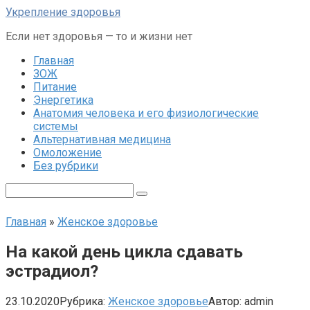
Перейти
Укрепление здоровья
к
Если нет здоровья — то и жизни нет
контенту
Главная
ЗОЖ
Питание
Энергетика
Анатомия человека и его физиологические
системы
Альтернативная медицина
Омоложение
Без рубрики
Поиск:
Главная
»
Женское здоровье
На какой день цикла сдавать
эстрадиол?
23.10.2020
Рубрика:
Женское здоровье
Автор:
admin