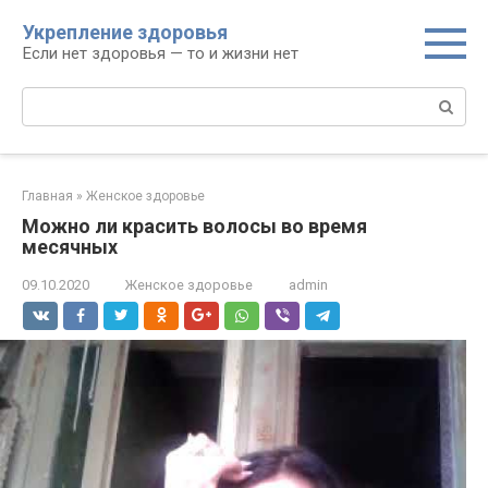
Перейти
Укрепление здоровья
к
Если нет здоровья — то и жизни нет
контенту
Поиск:
Главная
»
Женское здоровье
Можно ли красить волосы во время
месячных
09.10.2020
Женское здоровье
admin