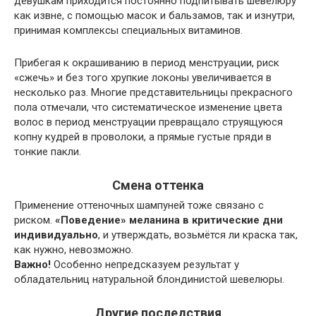
девушкам приходится постоянно подпитывать шевелюру
как извне, с помощью масок и бальзамов, так и изнутри,
принимая комплексы специальных витаминов.
Прибегая к окрашиванию в период менструации, риск
«сжечь» и без того хрупкие локоны увеличивается в
несколько раз. Многие представительницы прекрасного
пола отмечали, что систематическое изменение цвета
волос в период менструации превращало струящуюся
копну кудрей в проволоки, а прямые густые пряди в
тонкие пакли.
Смена оттенка
Применение оттеночных шампуней тоже связано с
риском.
«Поведение» меланина в критические дни
индивидуально
, и утверждать, возьмётся ли краска так,
как нужно, невозможно.
Важно!
Особенно непредсказуем результат у
обладательниц натуральной блондинистой шевелюры.
Другие последствия