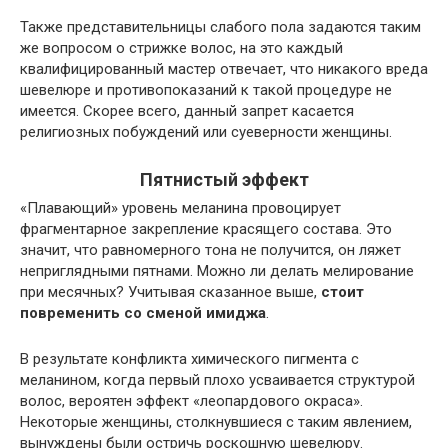
Также представительницы слабого пола задаются таким
же вопросом о стрижке волос, на это каждый
квалифицированный мастер отвечает, что никакого вреда
шевелюре и противопоказаний к такой процедуре не
имеется. Скорее всего, данный запрет касается
религиозных побуждений или суеверности женщины.
Пятнистый эффект
«Плавающий» уровень меланина провоцирует
фрагментарное закрепление красящего состава. Это
значит, что равномерного тона не получится, он ляжет
неприглядными пятнами. Можно ли делать мелирование
при месячных? Учитывая сказанное выше,
стоит
повременить со сменой имиджа
.
В результате конфликта химического пигмента с
меланином, когда первый плохо усваивается структурой
волос, вероятен эффект «леопардового окраса».
Некоторые женщины, столкнувшиеся с таким явлением,
вынуждены были остричь роскошную шевелюру.