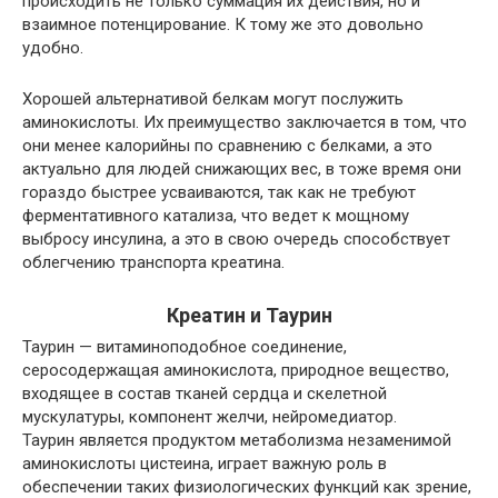
происходить не только суммация их действия, но и
взаимное потенцирование. К тому же это довольно
удобно.
Хорошей альтернативой белкам могут послужить
аминокислоты. Их преимущество заключается в том, что
они менее калорийны по сравнению с белками, а это
актуально для людей снижающих вес, в тоже время они
гораздо быстрее усваиваются, так как не требуют
ферментативного катализа, что ведет к мощному
выбросу инсулина, а это в свою очередь способствует
облегчению транспорта креатина.
Креатин и Таурин
Таурин — витаминоподобное соединение,
серосодержащая аминокислота, природное вещество,
входящее в состав тканей сердца и скелетной
мускулатуры, компонент желчи, нейромедиатор.
Таурин является продуктом метаболизма незаменимой
аминокислоты цистеина, играет важную роль в
обеспечении таких физиологических функций как зрение,