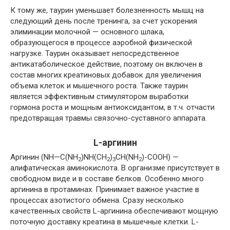
К тому же, таурин уменьшает болезненность мышц на
следующий день после тренинга, за счет ускорения
элиминации молочной — основного шлака,
образующегося в процессе аэробной физической
нагрузке. Таурин оказывает непосредственное
антикатаболическое действие, поэтому он включен в
состав многих креатиновых добавок для увеличения
объема клеток и мышечного роста. Также таурин
является эффективным стимулятором выработки
гормона роста и мощным антиоксидантом, в т.ч. отчасти
предотвращая травмы связочно-суставного аппарата.
L-аргинин
Аргинин (
NH
—
C
(
NH
)
NH
(
CH
)
CH
(
NH
)-
COOH
) —
2
2
3
2
алифатическая аминокислота. В организме присутствует в
свободном виде и в составе белков. Особенно много
аргинина в протаминах. Принимает важное участие в
процессах азотистого обмена. Сразу несколько
качественных свойств
L
-аргинина обеспечивают мощную
поточную доставку креатина в мышечные клетки.
L
-