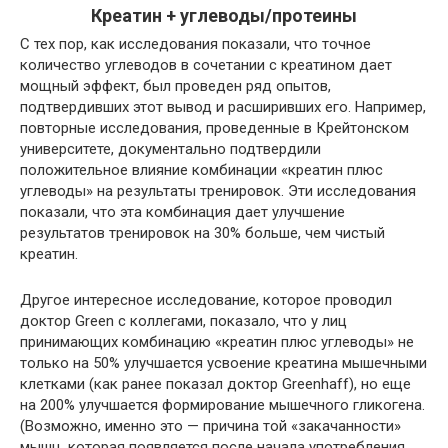
Креатин + углеводы/протеины
С тех пор, как исследования показали, что точное
количество углеводов в сочетании с креатином дает
мощный эффект, был проведен ряд опытов,
подтвердивших этот вывод и расширивших его. Например,
повторные исследования, проведенные в Крейтонском
университете, документально подтвердили
положительное влияние комбинации «креатин плюс
углеводы» на результаты тренировок. Эти исследования
показали, что эта комбинация дает улучшение
результатов тренировок на 30% больше, чем чистый
креатин.
Другое интересное исследование, которое проводил
доктор Green с коллегами, показало, что у лиц
принимающих комбинацию «креатин плюс углеводы» не
только на 50% улучшается усвоение креатина мышечными
клетками (как ранее показал доктор Greenhaff), но еще
на 200% улучшается формирование мышечного гликогена.
(Возможно, именно это — причина той «закачанности»
мышц, которая появляется после начала употребления