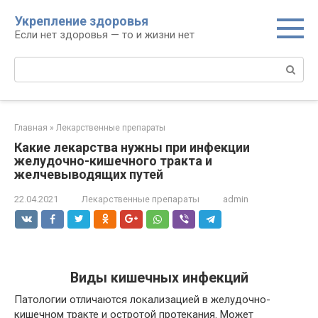
Перейти
Укрепление здоровья
к
Если нет здоровья — то и жизни нет
контенту
Поиск:
Главная
»
Лекарственные препараты
Какие лекарства нужны при инфекции
желудочно-кишечного тракта и
желчевыводящих путей
22.04.2021
Лекарственные препараты
admin
Виды кишечных инфекций
Патологии отличаются локализацией в желудочно-
кишечном тракте и остротой протекания. Может