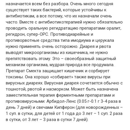
назначается всем без разбора. Очень много сегодня
существует таких бактерий, которые устойчивы к
антибиотикам, а все потому, что их назначали очень
часто. Вместе с антибиотикотерапией нужно обязательно
проводить оральную регидратацию препаратами оралит,
регидрон, супер-ОРС. Противодиарейные и
противорвотные средства типа имодиума и церукала
нужно применять очень осторожно. Диарея и рвота
выводят микроорганизмы из кишечника, не нужно
препятствовать этому. Это – своеобразный защитный
механизм организма, мудрая природа все продумала.
Препарат Смекта защищает кишечник и сорбирует
токсины. Она хорошо «собирает» также вирусы при
вирусных диареях. Вирусная диарея сочетается обычно с
тошнотой, рвотой и насморком. Может быть назначена
заместительная терапия ферментными препаратами и
противовирусными: Арбидол-Ленс (0.05 г-0.1 г 3-4 раза в
день 7 дней) и свечами Кипферон (для новорожденных –
1 суп. в сутки, для детей от 1 года до 3 лет – 1 суп. 2 раза
в сутки, от 3 лет – 3 раза в сутки 7 дней).