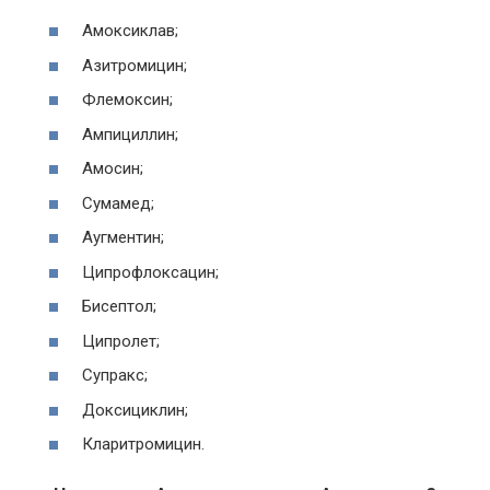
Амоксиклав;
Азитромицин;
Флемоксин;
Ампициллин;
Амосин;
Сумамед;
Аугментин;
Ципрофлоксацин;
Бисептол;
Ципролет;
Супракс;
Доксициклин;
Кларитромицин.