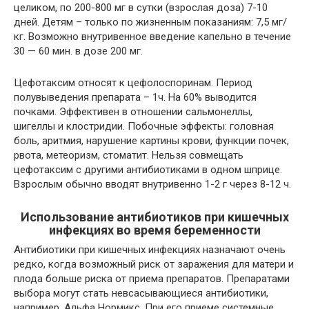
целиком, по 200-800 мг в сутки (взрослая доза) 7-10
дней. Детям – только по жизненным показаниям: 7,5 мг/
кг. Возможно внутривенное введение капельно в течение
30 — 60 мин. в дозе 200 мг.
Цефотаксим относят к цефолоспоринам. Период
полувыведения препарата – 1ч. На 60% выводится
почками. Эффективен в отношении сальмонеллы,
шигеллы и клостридии. Побочные эффекты: головная
боль, аритмия, нарушение картины крови, функции почек,
рвота, метеоризм, стоматит. Нельзя совмещать
цефотаксим с другими антибиотиками в одном шприце.
Взрослым обычно вводят внутривенно 1-2 г через 8-12 ч.
Использование антибиотиков при кишечных
инфекциях во время беременности
Антибиотики при кишечных инфекциях назначают очень
редко, когда возможный риск от заражения для матери и
плода больше риска от приема препаратов. Препаратами
выбора могут стать невсасывающиеся антибиотики,
например, Альфа Нормикс. При его приеме системные