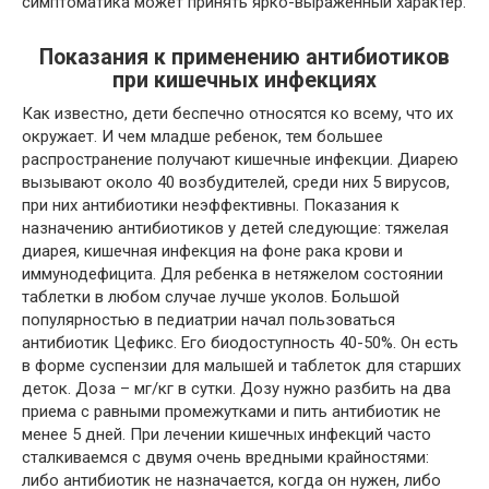
симптоматика может принять ярко-выраженный характер.
Показания к применению антибиотиков
при кишечных инфекциях
Как известно, дети беспечно относятся ко всему, что их
окружает. И чем младше ребенок, тем большее
распространение получают кишечные инфекции. Диарею
вызывают около 40 возбудителей, среди них 5 вирусов,
при них антибиотики неэффективны. Показания к
назначению антибиотиков у детей следующие: тяжелая
диарея, кишечная инфекция на фоне рака крови и
иммунодефицита. Для ребенка в нетяжелом состоянии
таблетки в любом случае лучше уколов. Большой
популярностью в педиатрии начал пользоваться
антибиотик Цефикс. Его биодоступность 40-50%. Он есть
в форме суспензии для малышей и таблеток для старших
деток. Доза – мг/кг в сутки. Дозу нужно разбить на два
приема с равными промежутками и пить антибиотик не
менее 5 дней. При лечении кишечных инфекций часто
сталкиваемся с двумя очень вредными крайностями:
либо антибиотик не назначается, когда он нужен, либо