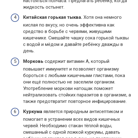
настояться полчаса. Предлагать ребёнку, когда
жидкость остынет.
Китайская горькая тыква.
Хотя она немного
кислая по вкусу, но очень эффективна как
средство в борьбе с червями, живущими
кишечнике. Смешайте чашку сока горькой тыквы
с водой и мёдом и давайте ребёнку дважды в
день.
Морковь
содержит витамин А, который
повышает иммунитет и позволяет организму
бороться с любыми кишечными глистами, пока
они ещё полностью не заселили организм.
Употребление моркови натощак поможет
нейтрализовать стойких паразитов в организме, а
также предотвратит повторное инфицирование.
Куркума
является природным антисептиком и
помогает в устранении всех видов кишечных
червей. Необходимо стакан тёплой воды,
смешанный с одной ложкой куркумы, давать