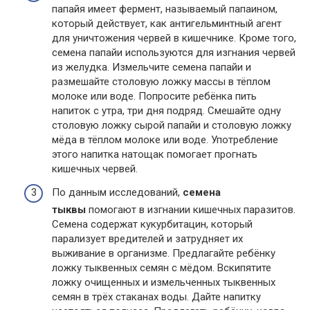
папайя имеет фермент, называемый папаином,
который действует, как антигельминтный агент
для уничтожения червей в кишечнике. Кроме того,
семена папайи используются для изгнания червей
из желудка. Измельчите семена папайи и
размешайте столовую ложку массы в тёплом
молоке или воде. Попросите ребёнка пить
напиток с утра, три дня подряд. Смешайте одну
столовую ложку сырой папайи и столовую ложку
мёда в тёплом молоке или воде. Употребление
этого напитка натощак помогает прогнать
кишечных червей.
По данным исследований,
семена
тыквы
помогают в изгнании кишечных паразитов.
Семена содержат кукурбитацин, который
парализует вредителей и затрудняет их
выживание в организме. Предлагайте ребёнку
ложку тыквенных семян с мёдом. Вскипятите
ложку очищенных и измельченных тыквенных
семян в трёх стаканах воды. Дайте напитку