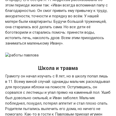
этом периоде жизни так: «Иван всегда вспоминал папу с
благодарностью. Он смог привить ему привычку к труду,
аккуратности, точности и порядку во всём. У нашей
матери были квартиранты. Будучи большой труженицей,
она старалась всё делать сама. Но все дети её
боготворили и старались помочь: принести воды,
истопить печь, наколоть дров. Всем этим приходилось
заниматься маленькому Ивану».
Школа и травма
Грамоту он начал изучать с 8 лет, но в школу попал лишь
в 11. Всему виной случай: однажды мальчик раскладывал
для просушки яблоки на помосте. Оступившись, он
сорвался с лестницы и упал прямо на каменный пол. Ушиб
был довольно сильный, и Иван заболел. Мальчик
побледнел, похудел, потерял аппетит и стал плохо спать.
Родители пытались вылечить его дома, но ничего не
помогало. Как-то в гости к Павловым приехал игумен