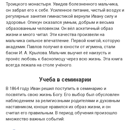
Троицкого монастыря. Увидев болезненного мальчика,
он забрал его к себе. Усиленное питание, чистый воздух и
регулярные занятия гимнастикой вернули Ивану силу и
здоровье. Опекун оказался умным, добрым и весьма
образованным человеком. Он вёл аскетичный образ
жизни и много читал. Эти качества произвели на
мальчика сильное впечатление. Первой книгой, которую
академик Павлов получил в юности от игумена, стали
басни И. А. Крылова. Мальчик выучил её наизусть и
пронёс любовь к баснописцу через всю жизнь. Эта книга
всегда лежала на столе учёного.
Учеба в семинарии
В 1864 году Иван решил поступить в семинарию и
посвятить свою жизнь Богу. Его выбор был обусловлен
наблюдением за религиозными родителями и духовным
наставником, юноше нравился их образ жизни, и он
считал его правильным. В период обучения произошло
множество важных событий: