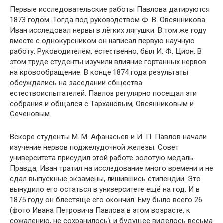
Первые исследовательские работы Павлова датируются
1873 годом. Тогда под руководством Ф. В. Овсянникова
Иван исследовал нервы в лёгких лягушки. В том же году
вместе с однокурсником он написал первую научную
работу. Руководителем, естественно, был И. Ф. Цион. В
этом труде студенты изучили влияние гортанных нервов
на кровообращение. В конце 1874 года результаты
обсуждались на заседании общества
естествоиспытателей. Павлов регулярно посещал эти
собрания и общался с Тархановым, Овсянниковым и
Сеченовым.
Вскоре студенты М. М. Афанасьев и И. П. Павлов начали
изучение нервов поджелудочной железы. Совет
университета присудил этой работе золотую медаль.
Правда, Иван тратил на исследование много времени и не
сдал выпускные экзамены, лишившись стипендии. Это
вынудило его остаться в университете ещё на год. И в
1875 году он блестяще его окончил. Ему было всего 26
(фото Ивана Петровича Павлова в этом возрасте, к
сожалению, не сохранилось), и будущее виделось весьма