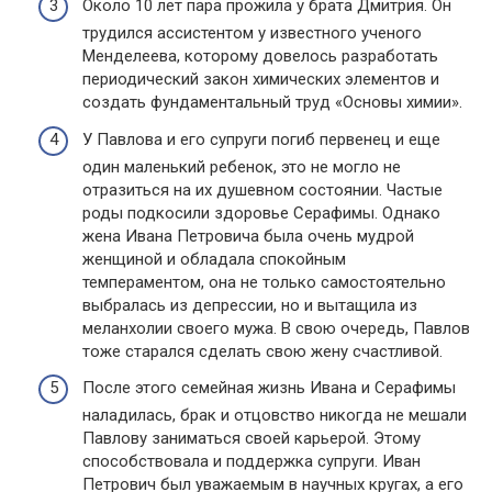
Около 10 лет пара прожила у брата Дмитрия. Он
трудился ассистентом у известного ученого
Менделеева, которому довелось разработать
периодический закон химических элементов и
создать фундаментальный труд «Основы химии».
У Павлова и его супруги погиб первенец и еще
один маленький ребенок, это не могло не
отразиться на их душевном состоянии. Частые
роды подкосили здоровье Серафимы. Однако
жена Ивана Петровича была очень мудрой
женщиной и обладала спокойным
темпераментом, она не только самостоятельно
выбралась из депрессии, но и вытащила из
меланхолии своего мужа. В свою очередь, Павлов
тоже старался сделать свою жену счастливой.
После этого семейная жизнь Ивана и Серафимы
наладилась, брак и отцовство никогда не мешали
Павлову заниматься своей карьерой. Этому
способствовала и поддержка супруги. Иван
Петрович был уважаемым в научных кругах, а его