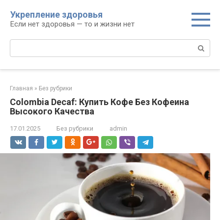
Перейти
Укрепление здоровья
к
Если нет здоровья — то и жизни нет
контенту
Поиск:
Главная
»
Без рубрики
Colombia Decaf: Купить Кофе Без Кофеина
Высокого Качества
17.01.2025
Без рубрики
admin