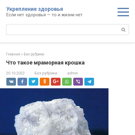
Перейти
Укрепление здоровья
к
Если нет здоровья — то и жизни нет
контенту
Поиск:
Главная
»
Без рубрики
Что такое мраморная крошка
20.10.2022
Без рубрики
admin