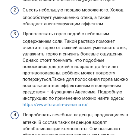
Съесть небольшую порцию мороженого. Холод
способствует уменьшению отёка, а также
обладает анестезирующим эффектом.
Прополоскать горло водой с небольшим
содержанием соли. Такой раствор поможет
очистить горло от лишней слизи, уменьшить отёк,
увлажнить горло и снизить болевые ощущения.
Однако стоит понимать, что подобные
полоскания для детей в возрасте до 6-ти лет
противопоказаны: ребёнок может попросту
поперхнуться.Также для полоскания горла можно
воспользоваться эффективным и поверенным
средством – Фурацилин Авексима. Подробную
инструкцию по применению можно найти здесь:
https://www.furacilin-avexima.ru/
.
Попробовать лечебные леденцы, продающиеся в
аптеки. В состав таких леденцов входят
обезболивающие компоненты. Они вызывают
лёгкое онемение внутри горла и, тем самым,