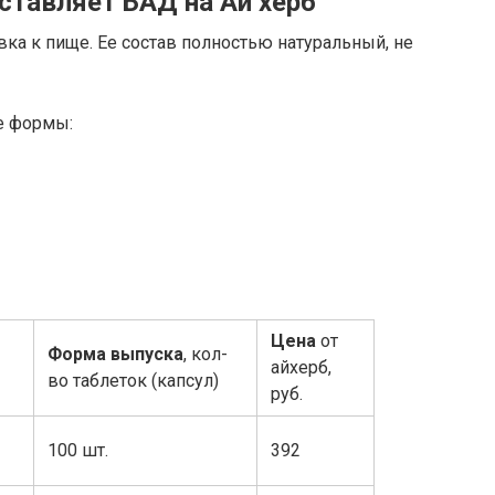
дставляет БАД на Ай херб
вка к пище. Ее состав полностью натуральный, не
е формы:
Цена
от
Форма выпуска
, кол-
айхерб,
во таблеток (капсул)
руб.
100 шт.
392