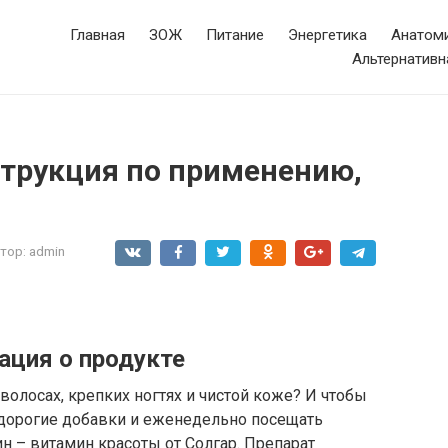
Главная
ЗОЖ
Питание
Энергетика
Анатоми
Альтернативн
струкция по применению,
тор:
admin
ция о продукте
олосах, крепких ногтях и чистой коже? И чтобы
ь дорогие добавки и еженедельно посещать
н – витамин красоты от Солгар. Препарат