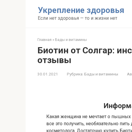
Перейти
Укрепление здоровья
к
контенту
Если нет здоровья — то и жизни нет
Главная
»
Бады и витамины
Биотин от Солгар: ин
отзывы
30.01.2021
Рубрика:
Бады и витамины
Ав
Информа
Какая женщина не мечтает о пышных в
все это получить, необязательно пит
косметолога. Достаточно купить Биоти