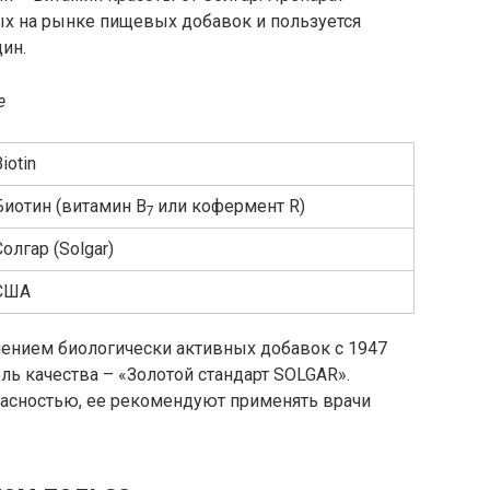
ых на рынке пищевых добавок и пользуется
ин.
е
iotin
Биотин (витамин В
или кофермент R)
7
Солгар (Solgar)
США
лением биологически активных добавок с 1947
ль качества – «Золотой стандарт SOLGAR».
пасностью, ее рекомендуют применять врачи