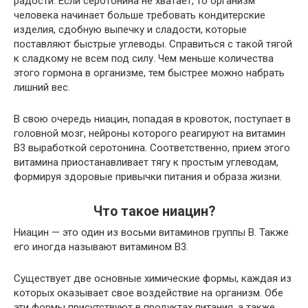
радости. Если серотонина не хватает, то организм
человека начинает больше требовать кондитерские
изделия, сдобную выпечку и сладости, которые
поставляют быстрые
углеводы
. Справиться с такой тягой
к сладкому не всем под силу. Чем меньше количества
этого гормона в организме, тем быстрее можно набрать
лишний вес.
В свою очередь ниацин, попадая в кровоток, поступает в
головной мозг, нейроны которого реагируют на витамин
В3 выработкой серотонина. Соответственно, прием этого
витамина приостанавливает тягу к простым углеводам,
формируя здоровые привычки питания и образа жизни.
Что такое ниацин?
Ниацин — это один из восьми
витаминов группы В
. Также
его иногда называют витамином В3.
Существует две основные химические формы, каждая из
которых оказывает свое воздействие на организм. Обе
эти формы присутствуют в продуктах питания, а также