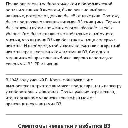
После определения биологической и биохимической
роли никотиновой кислоты, было решено выбрать
название, которое отделило бы её от никотина. Поэтому
было предложено назвать витамин В3
«ниацин»
. Термин
был получен путем сложения слогов:
ni
cotinic +
ac
id +
vitam
in
.
Это было сделано во избежание ошибочного
мнения, что витамин В3 или богатая им пища содержит
никотин. И наоборот, чтобы люди не считали сигаретный
никотин предшественником витамина В3. Сегодня в
медицинской практике наиболее широко используют
синонимы: В3, РР и ниацин.
В 1946 году ученый В. Крель обнаружил, что
аминокислота триптофан может предотвращать пеллагру
у лабораторных животных. Позже ученые определили,
что в организме человека триптофан может
превращаться в витамин В3.
Симптомы нехватки и избытка В3