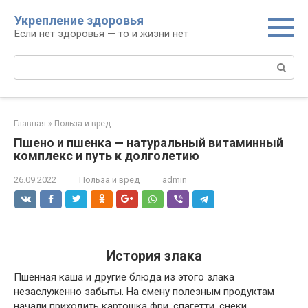
Перейти
Укрепление здоровья
к
Если нет здоровья — то и жизни нет
контенту
Поиск:
Главная
»
Польза и вред
Пшено и пшенка — натуральный витаминный
комплекс и путь к долголетию
26.09.2022
Польза и вред
admin
История злака
Пшенная каша и другие блюда из этого злака
незаслуженно забыты. На смену полезным продуктам
начали приходить картошка фри, спагетти, снеки,