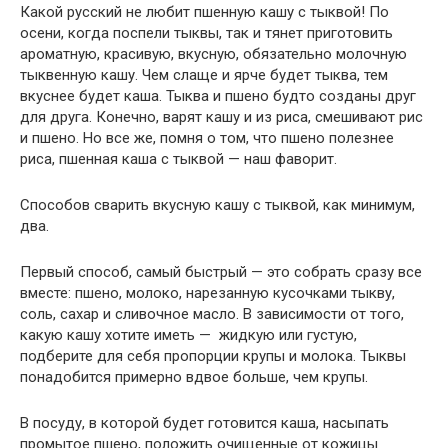
Какой русский не любит пшенную кашу с тыквой! По
осени, когда поспели тыквы, так и тянет приготовить
ароматную, красивую, вкусную, обязательно молочную
тыквенную кашу. Чем слаще и ярче будет тыква, тем
вкуснее будет каша. Тыква и пшено будто созданы друг
для друга. Конечно, варят кашу и из риса, смешивают рис
и пшено. Но все же, помня о том, что пшено полезнее
риса, пшенная каша с тыквой — наш фаворит.
Способов сварить вкусную кашу с тыквой, как минимум,
два.
Первый способ, самый быстрый — это собрать сразу все
вместе: пшено, молоко, нарезанную кусочками тыкву,
соль, сахар и сливочное масло. В зависимости от того,
какую кашу хотите иметь — жидкую или густую,
подберите для себя пропорции крупы и молока. Тыквы
понадобится примерно вдвое больше, чем крупы.
В посуду, в которой будет готовится каша, насыпать
промытое пшено, положить очищенные от кожицы