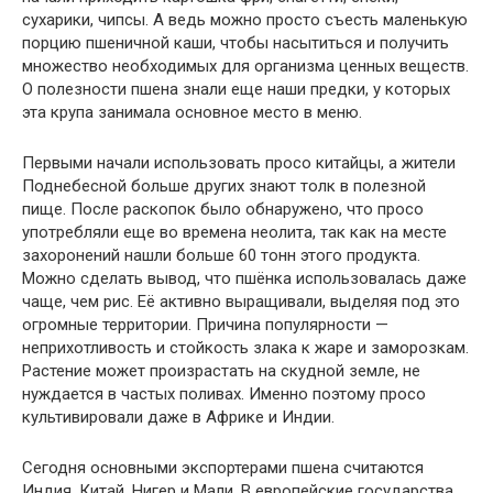
сухарики, чипсы. А ведь можно просто съесть маленькую
порцию пшеничной каши, чтобы насытиться и получить
множество необходимых для организма ценных веществ.
О полезности пшена знали еще наши предки, у которых
эта крупа занимала основное место в меню.
Первыми начали использовать просо китайцы, а жители
Поднебесной больше других знают толк в полезной
пище. После раскопок было обнаружено, что просо
употребляли еще во времена неолита, так как на месте
захоронений нашли больше 60 тонн этого продукта.
Можно сделать вывод, что пшёнка использовалась даже
чаще, чем рис. Её активно выращивали, выделяя под это
огромные территории. Причина популярности —
неприхотливость и стойкость злака к жаре и заморозкам.
Растение может произрастать на скудной земле, не
нуждается в частых поливах. Именно поэтому просо
культивировали даже в Африке и Индии.
Сегодня основными экспортерами пшена считаются
Индия, Китай, Нигер и Мали. В европейские государства