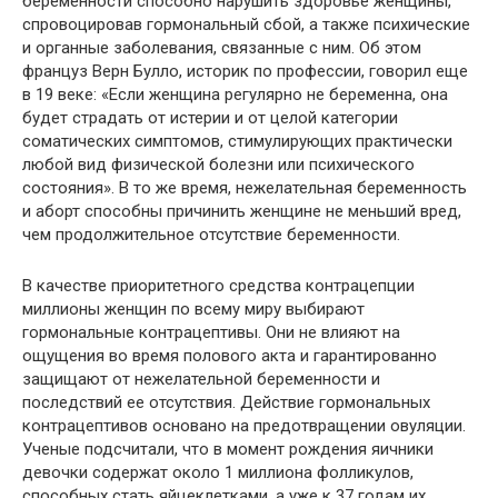
беременности способно нарушить здоровье женщины,
спровоцировав гормональный сбой, а также психические
и органные заболевания, связанные с ним. Об этом
француз Верн Булло, историк по профессии, говорил еще
в 19 веке: «Если женщина регулярно не беременна, она
будет страдать от истерии и от целой категории
соматических симптомов, стимулирующих практически
любой вид физической болезни или психического
состояния». В то же время, нежелательная беременность
и аборт способны причинить женщине не меньший вред,
чем продолжительное отсутствие беременности.
В качестве приоритетного средства контрацепции
миллионы женщин по всему миру выбирают
гормональные контрацептивы. Они не влияют на
ощущения во время полового акта и гарантированно
защищают от нежелательной беременности и
последствий ее отсутствия. Действие гормональных
контрацептивов основано на предотвращении овуляции.
Ученые подсчитали, что в момент рождения яичники
девочки содержат около 1 миллиона фолликулов,
способных стать яйцеклетками, а уже к 37 годам их