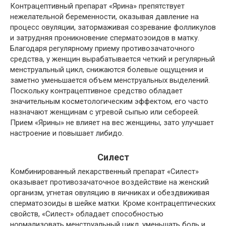
Контрацептивный препарат «Ярина» препятствует
нежелательной беременности, оказывая давление на
процесс овуляции, затормаживая созревание фолликулов
и затрудняя проникновение сперматозоидов в матку.
Благодаря регулярному приему противозачаточного
средства, у женщин вырабатывается четкий и регулярный
менструальный цикл, снижаются болевые ощущения и
заметно уменьшается объем менструальных выделений.
Поскольку контрацептивное средство обладает
значительным косметологическим эффектом, его часто
назначают женщинам с угревой сыпью или себореей.
Прием «Ярины» не влияет на вес женщины, зато улучшает
настроение и повышает либидо.
Силест
Комбинированный лекарственный препарат «Силест»
оказывает противозачаточное воздействие на женский
организм, угнетая овуляцию в яичниках и обездвиживая
сперматозоиды в шейке матки. Кроме контрацептических
свойств, «Силест» обладает способностью
нормализовать менструальный цикл, уменьшать боль и