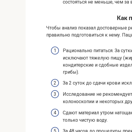
состояться не меньше, чем за 
Как 
Чтобы анализ показал достоверные р
правильно подготовиться к нему. Па
Рационально питаться. За сутк
исключают тяжелую пищу (жир
кондитерские и сдобные изде
грибы).
За 2 суток до сдачи крови иск
Исследование не рекомендуетс
колоноскопии и некоторых дру
Сдают материал утром натощак
только чистую воду.
За 48 часов до процедуры пр