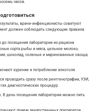
восемь часов.
подготовиться
езультаты, врачи-инфекционисты советуют
циент должен соблюдать следующие правила:
и до посещения лаборатории из рациона
ные сорта рыбы и мяса, цельное молоко,
лия, шоколад, соленые и маринованные овощи,
лючают курение и потребление алкоголя.
я проводить сразу после рентгенографии, УЗИ,
гих диагностических процедур.
. В день посещения лаборатории можно пить
екращают прием лекарственных препаратов.