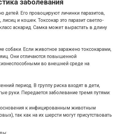
стика заболевания
о детей. Его провоцируют личинки паразитов,
 лисиц и кошек. Токсокар это паразит светло-
класс аскарид. Самка может вырастать в длину
е собаки. Если животное заражено токсокарами,
ч яиц. Они отличаются повышенной
жизнеспособными во внешней среде на
нний период. В группу риска входят в дети,
тые руки. Передается заболевание тремя путями:
икосновения к инфицированным животным
вых), так как на их шерсти могут присутствовать
ды;