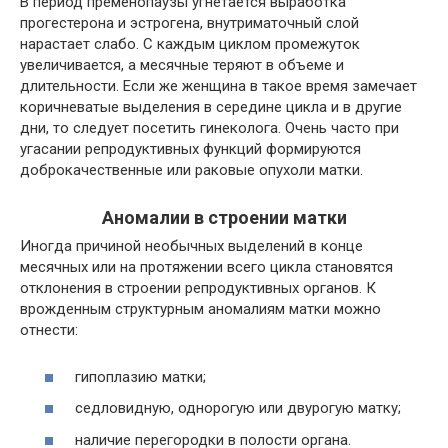
В период пременопаузы угнетается выработка
прогестерона и эстрогена, внутриматочный слой
нарастает слабо. С каждым циклом промежуток
увеличивается, а месячные теряют в объеме и
длительности. Если же женщина в такое время замечает
коричневатые выделения в середине цикла и в другие
дни, то следует посетить гинеколога. Очень часто при
угасании репродуктивных функций формируются
доброкачественные или раковые опухоли матки.
Аномалии в строении матки
Иногда причиной необычных выделений в конце
месячных или на протяжении всего цикла становятся
отклонения в строении репродуктивных органов. К
врожденным структурным аномалиям матки можно
отнести:
гипоплазию матки;
седловидную, однорогую или двурогую матку;
наличие перегородки в полости органа.