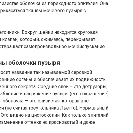
лизистая оболочка из переходного эпителия. Она
прикасаться тканям мочевого пузыря с
еточники. Вокруг шейки находится круговая
 клапан, который, сжимаясь, перекрывает
отвращает самопроизвольное мочеиспускание.
ны оболочки пузыря
носит название так называемой серозной
ренние органы и обеспечивает их подвижность,
енного секрета. Средние слои – это детрузоры,
бление и напряжение пузыря (его сокращение).
я оболочка — это слизистая, которая вне
ки (не считая треугольника Льетто). Нормальный
 Это видно на
цистоскопии
. Как только эпителий
зменение оттенка на красноватый и даже