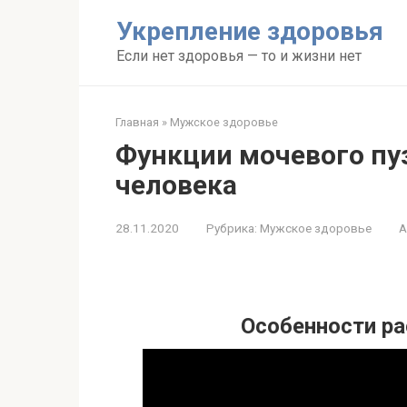
Перейти
Укрепление здоровья
к
контенту
Если нет здоровья — то и жизни нет
Главная
»
Мужское здоровье
Функции мочевого пуз
человека
28.11.2020
Рубрика:
Мужское здоровье
А
Особенности ра