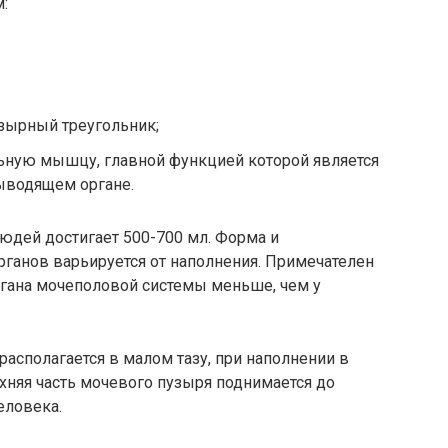
:
зырный треугольник;
льную мышцу, главной функцией которой является
ыводящем органе.
юдей достигает 500-700 мл. Форма и
ганов варьируется от наполнения. Примечателен
органа мочеполовой системы меньше, чем у
располагается в малом тазу, при наполнении в
хняя часть мочевого пузыря поднимается до
человека.