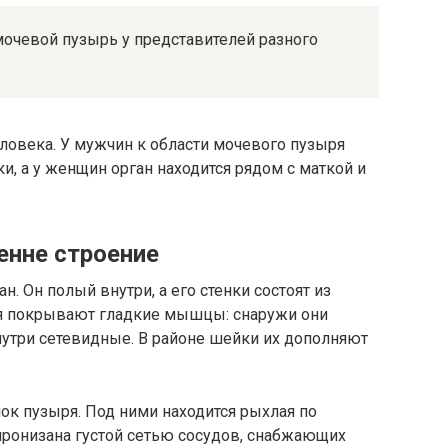
мочевой пузырь у представителей разного
еловека. У мужчин к области мочевого пузыря
и, а у женщин орган находится рядом с маткой и
енне строение
 Он полый внутри, а его стенки состоят из
ря покрывают гладкие мышцы: снаружи они
нутри сетевидные. В районе шейки их дополняют
к пузыря. Под ними находится рыхлая по
 пронизана густой сетью сосудов, снабжающих