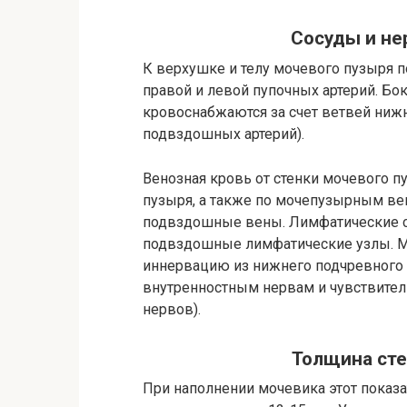
Сосуды и не
К верхушке и телу мочевого пузыря 
правой и левой пупочных артерий. Бо
кровоснабжаются за счет ветвей ниж
подвздошных артерий).
Венозная кровь от стенки мочевого п
пузыря, а также по мочепузырным ве
подвздошные вены. Лимфатические с
подвздошные лимфатические узлы. М
иннервацию из нижнего подчревного 
внутренностным нервам и чувствител
нервов).
Толщина сте
При наполнении мочевика этот показа