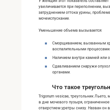
У женщин этот показатель составляет 
увеличивается при переполнении, вы
затруднением оттока урины, пробле
мочеиспускание.
Уменьшение объема вызывается:
Сморщиванием, вызванным хр
воспалительными процессами
Наличием внутри камней или 
Сдавливанием снаружи опухо
органами.
Что такое треуголь
Trigonum vesicae, треугольник Льето
в дне мочевого пузыря, ограниченно
отверстием уретры снизу. Назван он 