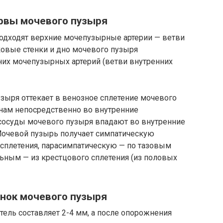
рвы мочевого пузыря
подходят верхние мочепузырные артерии — ветви
ковые стенки и дно мочевого пузыря
них мочепузырных артерий (ветви внутренних
узыря оттекает в венозное сплетение мочевого
нам непосредственно во внутренние
осуды мочевого пузыря впадают во внутренние
очевой пузырь получает симпатическую
сплетения, парасимпатическую — по тазовым
ьным — из крестцового сплетения (из половых
нок мочевого пузыря
тель составляет 2-4 мм, а после опорожнения