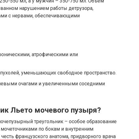
250-550 мл, а у мужчин – 350-750 мл. Объем
званном нарушением работы детрузора,
мами с нервами, обеспечивающими
оническими, атрофическими или
.
опухолей, уменьшающих свободное пространство.
левыми очагами и увеличенными соседними
ник Льето мочевого пузыря?
, мочепузырный треугольник – особое образование
е мочеточниками по бокам и внутренним
в честь французского анатома, придворного врача