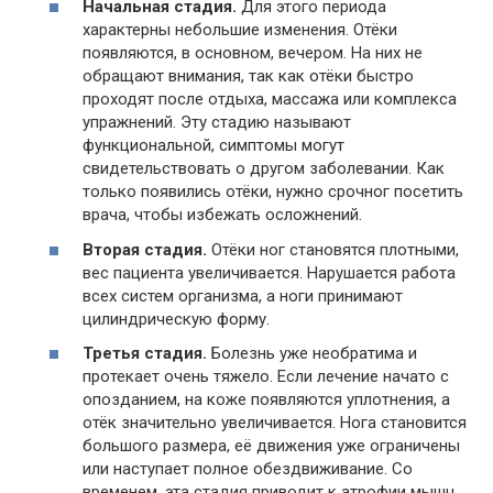
Начальная стадия.
Для этого периода
характерны небольшие изменения. Отёки
появляются, в основном, вечером. На них не
обращают внимания, так как отёки быстро
проходят после отдыха, массажа или комплекса
упражнений. Эту стадию называют
функциональной, симптомы могут
свидетельствовать о другом заболевании. Как
только появились отёки, нужно срочног посетить
врача, чтобы избежать осложнений.
Вторая стадия.
Отёки ног становятся плотными,
вес пациента увеличивается. Нарушается работа
всех систем организма, а ноги принимают
цилиндрическую форму.
Третья стадия.
Болезнь уже необратима и
протекает очень тяжело. Если лечение начато с
опозданием, на коже появляются уплотнения, а
отёк значительно увеличивается. Нога становится
большого размера, её движения уже ограничены
или наступает полное обездвиживание. Со
временем, эта стадия приводит к атрофии мышц,