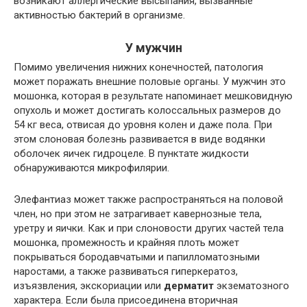
возникают аллергические высыпания, вызванные
активностью бактерий в организме.
У мужчин
Помимо увеличения нижних конечностей, патология
может поражать внешние половые органы. У мужчин это
мошонка, которая в результате напоминает мешковидную
опухоль и может достигать колоссальных размеров до
54 кг веса, отвисая до уровня колен и даже пола. При
этом слоновая болезнь развивается в виде водянки
оболочек яичек гидроцеле. В пунктате жидкости
обнаруживаются микрофилярии.
Элефантиаз может также распространяться на половой
член, но при этом не затрагивает кавернозные тела,
уретру и яички. Как и при слоновости других частей тела
мошонка, промежность и крайняя плоть может
покрываться бородавчатыми и папилломатозными
наростами, а также развиваться гиперкератоз,
изъязвления, экскориации или
дерматит
экзематозного
характера. Если была присоединена вторичная