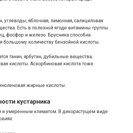
н, углеводы, яблочная, лимонная, салициловая
ества. Есть в полезной ягоде витамины группы
анец, фосфор и железо. Брусника способна
ря большому количеству бензойной кислоты.
атся танин, арбутин, дубильные вещества,
овая кислоты. Аскорбиновая кислота тоже
иноленовая жирные кислоты.
ости кустарника
ым и умеренным климатом. В дикорастущем виде
овиях: