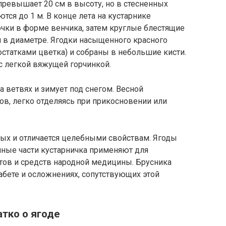
 превышает 20 см в высоту, но в стесненных
ся до 1 м. В конце лета на кустарнике
чки в форме венчика, затем круглые блестящие
м в диаметре. Ягодки насыщенного красного
статками цветка) и собраны в небольшие кисти.
с легкой вяжущей горчинкой.
а ветвях и зимует под снегом. Весной
ов, легко отделяясь при прикосновении или
ных и отличается целебными свойствам. Ягоды
мные части кустарничка применяют для
тов и средств народной медицины. Брусника
абете и осложнениях, сопутствующих этой
атко о ягоде