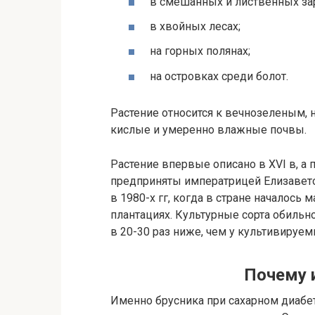
в смешанных и лиственных за
в хвойных лесах;
на горных полянах;
на островках среди болот.
Растение относится к вечнозеленым, 
кислые и умеренно влажные почвы.
Растение впервые описано в XVI в, 
предприняты императрицей Елизавето
в 1980-х гг, когда в стране началось
плантациях. Культурные сорта обильн
в 20-30 раз ниже, чем у культивируем
Почему 
Именно брусника при сахарном диабете