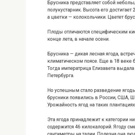
Брусника представляет собой неболь
полукустарник. Высота его достигает 
а цветки — колокольчики. Цветет брус
Плоды отличаются специфическим кис
конце лета, в начале осени.
Брусника — дикая лесная ягода, встр
климатическом поясе. Еще в 18 веке 
Тогда императрица Елизавета выдала
Петербурга.
Но успешным стало разведение ягоды
брусники появились в России, США, Ш
Урожайность ягод на таких плантациях
Эта ягода принадлежит к категории н
содержится 46 килокалорий. Ягоду см
сантиметры на талии. Полезна она л