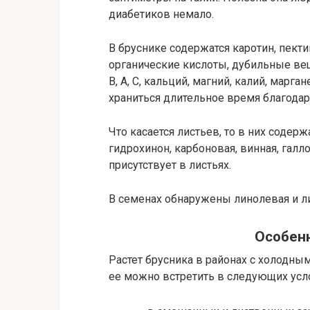
диабетиков немало.
В бруснике содержатся каротин, пекти
органические кислоты, дубильные вещ
В, А, С, кальций, магний, калий, марг
храниться длительное время благода
Что касается листьев, то в них содерж
гидрохинон, карбоновая, винная, галл
присутствует в листьях.
В семенах обнаружены линолевая и л
Особенн
Растет брусника в районах с холодн
ее можно встретить в следующих усл