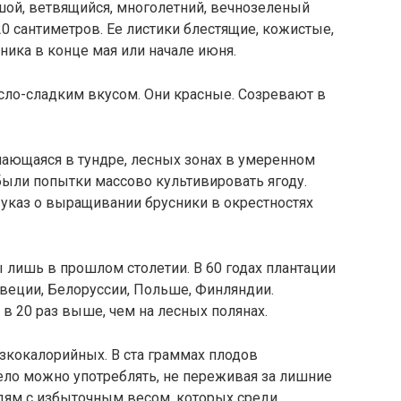
шой, ветвящийся, многолетний, вечнозеленый
20 сантиметров. Ее листики блестящие, кожистые,
ника в конце мая или начале июня.
ло-сладким вкусом. Они красные. Созревают в
ечающаяся в тундре, лесных зонах в умеренном
были попытки массово культивировать ягоду.
 указ о выращивании брусники в окрестностях
 лишь в прошлом столетии. В 60 годах плантации
веции, Белоруссии, Польше, Финляндии.
 в 20 раз выше, чем на лесных полянах.
изкокалорийных. В ста граммах плодов
ело можно употреблять, не переживая за лишние
юдям с избыточным весом, которых среди