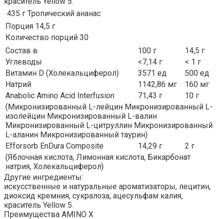
краситель Yellow 5.
435 г
Тропический ананас
Порция 14,5 г
Количество порций 30
Состав в
100 г
14,5 г
Углеводы
<7,14 г
< 1 г
Витамин D (Холекальциферол)
3571 ед
500 ед
Натрий
1142,86 мг
160 мг
Anabolic Amino Acid Interfusion
71,43 г
10 г
(Микронизированный L-лейцин Микронизированный L-
изолейцин Микронизированный L-валин
Микронизированный L-цитруллин Микронизированный
L-аланин Микронизированный таурин)
Efforsorb EnDura Composite
14,29 г
2 г
(Яблочная кислота, Лимонная кислота, Бикарбонат
натрия, Холекальциферол)
Другие ингредиенты:
искусственные и натуральные ароматизаторы, лецитин,
диоксид кремния, сукралоза, ацесульфам калия,
краситель Yellow 5.
Преимущества AMINO X