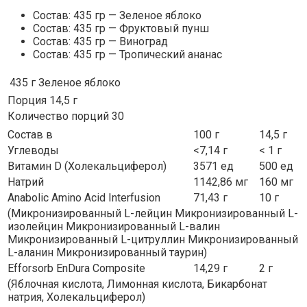
Состав: 435 гр — Зеленое яблоко
Состав: 435 гр — Фруктовый пунш
Состав: 435 гр — Виноград
Состав: 435 гр — Тропический ананас
435 г
Зеленое яблоко
Порция 14,5 г
Количество порций 30
Состав в
100 г
14,5 г
Углеводы
<7,14 г
< 1 г
Витамин D (Холекальциферол)
3571 ед
500 ед
Натрий
1142,86 мг
160 мг
Anabolic Amino Acid Interfusion
71,43 г
10 г
(Микронизированный L-лейцин Микронизированный L-
изолейцин Микронизированный L-валин
Микронизированный L-цитруллин Микронизированный
L-аланин Микронизированный таурин)
Efforsorb EnDura Composite
14,29 г
2 г
(Яблочная кислота, Лимонная кислота, Бикарбонат
натрия, Холекальциферол)