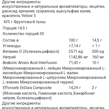
Другие ингредиенты:
искусственные и натуральные ароматизаторы, лецитин,
диоксид кремния, сукралоза, ацесульфам калия,
краситель Yellow 5.
435 г
Фруктовый пунш
Порция 14,5 г
Количество порций 30
Состав в
100 г
14,5 г
Углеводы
<7,14 г
< 1 г
Витамин D (Холекальциферол)
3571 ед
500 ед
Натрий
1142,86 мг
160 мг
Anabolic Amino Acid Interfusion
71,43 г
10 г
(Микронизированный L-лейцин Микронизированный L-
изолейцин Микронизированный L-валин
Микронизированный L-цитруллин Микронизированный
L-аланин Микронизированный таурин)
Efforsorb EnDura Composite
14,29 г
2 г
(Яблочная кислота, Лимонная кислота, Бикарбонат
натрия, Холекальциферол)
Другие ингредиенты:
искусственные и натуральные ароматизаторы, лецитин,