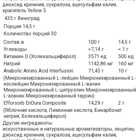
диоксид кремния, сукралоза, ацесульфам калия,
краситель Yellow 5.
435 г
Виноград
Порция 14,5 г
Количество порций 30
Состав в
100 г
14,5 г
Углеводы
<7,14 г
< 1 г
Витамин D (Холекальциферол)
3571 ед
500 ед
Натрий
1142,86 мг
160 мг
Anabolic Amino Acid Interfusion
71,43 г
10 г
(Микронизированный L-лейцин Микронизированный L-
изолейцин Микронизированный L-валин
Микронизированный L-цитруллин Микронизированный
L-аланин Микронизированный таурин)
Efforsorb EnDura Composite
14,29 г
2 г
(Яблочная кислота, Лимонная кислота, Бикарбонат
натрия, Холекальциферол)
Другие ингредиенты:
искусственные и натуральные ароматизаторы, лецитин,
диоксид кремния, сукралоза, ацесульфам калия,