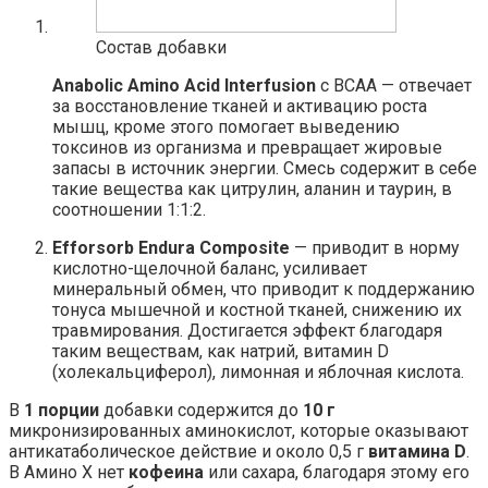
Состав добавки
Anabolic Amino Acid Interfusion
с ВСАА — отвечает
за восстановление тканей и активацию роста
мышц, кроме этого помогает выведению
токсинов из организма и превращает жировые
запасы в источник энергии. Смесь содержит в себе
такие вещества как цитрулин, аланин и таурин, в
соотношении 1:1:2.
Efforsorb Endura Composite
— приводит в норму
кислотно-щелочной баланс, усиливает
минеральный обмен, что приводит к поддержанию
тонуса мышечной и костной тканей, снижению их
травмирования. Достигается эффект благодаря
таким веществам, как
натрий
,
витамин D
(холекальциферол), лимонная и яблочная кислота.
В
1 порции
добавки содержится до
10 г
микронизированных аминокислот, которые оказывают
антикатаболическое действие и около 0,5 г
витамина D
.
В Амино Х нет
кофеина
или сахара, благодаря этому его