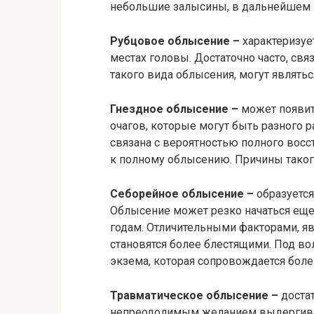
небольшие залысины, в дальнейшем 
Рубцовое облысение –
характеризуе
местах головы. Достаточно часто, св
такого вида облысения, могут являть
Гнездное облысение –
может появит
очагов, которые могут быть разного 
связана с вероятностью полного восс
к полному облысению. Причины таког
Себорейное облысение –
образуется
Облысение может резко начаться еще 
годам. Отличительными факторами, яв
становятся более блестящими. Под во
экзема, которая сопровождается бол
Травматическое облысение –
достат
непреодолимым желанием выдергива