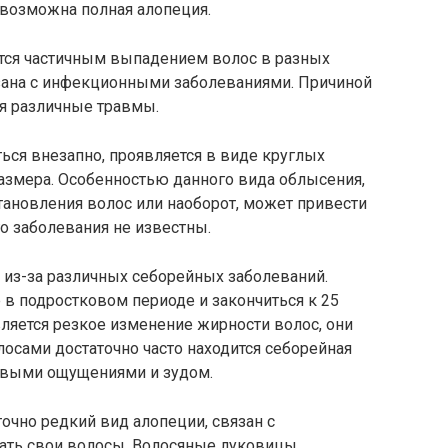
возможна полная алопеция.
тся частичным выпадением волос в разных
язана с инфекционными заболеваниями. Причиной
ся различные травмы.
ься внезапно, проявляется в виде круглых
размера. Особенностью данного вида облысения,
тановления волос или наоборот, может привести
о заболевания не известны.
 из-за различных себорейных заболеваний.
в подростковом периоде и закончиться к 25
ляется резкое изменение жирности волос, они
лосами достаточно часто находится себорейная
евыми ощущениями и зудом.
очно редкий вид алопеции, связан с
ть свои волосы. Волосяные луковицы