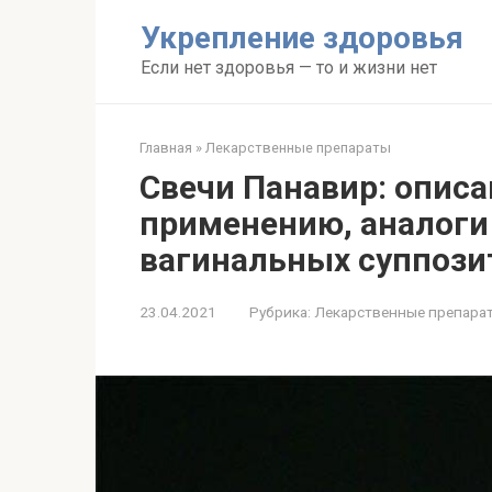
Перейти
Укрепление здоровья
к
контенту
Если нет здоровья — то и жизни нет
Главная
»
Лекарственные препараты
Свечи Панавир: описа
применению, аналоги
вагинальных суппози
23.04.2021
Рубрика:
Лекарственные препара