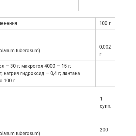
менения
100 г
0,002
lanum tuberosum)
г
 — 30 г; макрогол 4000 — 15 г;
г; натрия гидроксид — 0,4 г; лантана
о 100 г
1
супп.
200
lanum tuberosum)