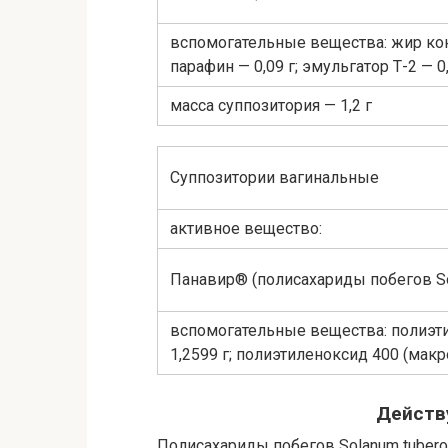
вспомогательные вещества: жир кон
парафин — 0,09 г; эмульгатор Т-2 — 0,
масса суппозитория — 1,2 г
Суппозитории вагинальные
активное вещество:
Панавир® (полисахариды побегов So
вспомогательные вещества: полиэти
1,2599 г; полиэтиленоксид 400 (макр
Действ
Полисахариды побегов Solanum tuberos