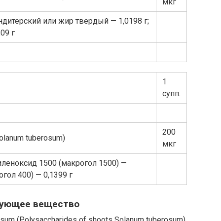
мкг
дитерский или жир твердый — 1,0198 г;
09 г
1
супп.
200
lanum tuberosum)
мкг
леноксид 1500 (макрогол 1500) —
огол 400) — 0,1399 г
ующее вещество
um (Polysaccharides of shoots Solanum tuberosum)