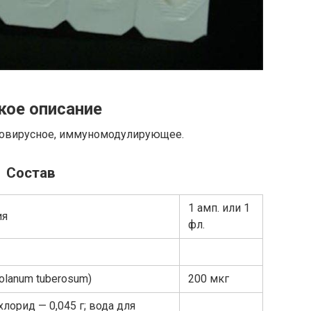
кое описание
вовирусное, иммуномодулирующее.
Состав
1 амп. или 1
ия
фл.
lanum tuberosum)
200 мкг
лорид — 0,045 г; вода для