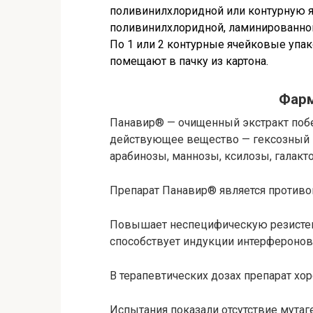
поливинилхлоридной или контурную я
поливинилхлоридной, ламинированно
По 1 или 2 контурные ячейковые упа
помещают в пачку из картона.
Фар
Панавир® — очищенный экстракт побег
действующее вещество — гексозный г
арабинозы, маннозы, ксилозы, галакт
Препарат Панавир® является проти
Повышает неспецифическую резистен
способствует индукции интерферонов
В терапевтических дозах препарат хо
Испытания показали отсутствие мутаге