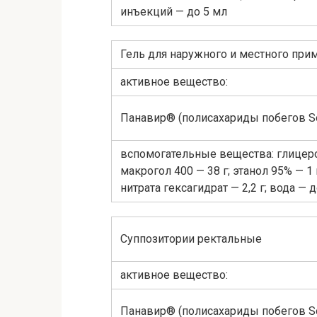
инъекций — до 5 мл
Гель для наружного и местного при
активное вещество:
Панавир® (полисахариды побегов So
вспомогательные вещества: глицерол
макрогол 400 — 38 г; этанол 95% — 1 
нитрата гексагидрат — 2,2 г; вода — д
Суппозитории ректальные
активное вещество:
Панавир® (полисахариды побегов So