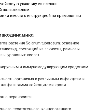
чейковую упаковку из пленки
й полиэтиленом.
ковки вместе с инструкцией по применению
макодинамика
ов растения Solanum tuberosum; основное
ликозид, состоящий из глюкозы, рамнозы,
озы, уроновых кислот.
вовирусным и иммуномодулирующим средством.
тность организма к различным инфекциям и
 альфа и гамма лейкоцитами крови.
рошо переносится.
нного, тератогенного, канцерогенного,