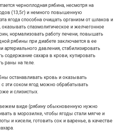
тается черноплодная рябина, несмотря на
одов (13,5г) и немного повышенную
о эта ягода способна очищать организм от шлаков и
, оказывать спазмолитическое и желчегонное
рин, нормализовать работу печени, повышать
ной рябины при диабете заключается в ее
и артериального давления, стабилизировать
ь содержание сахара в крови, купировать
 раны на теле.
бны останавливать кровь и оказывать
 с эти соком ягод можно обрабатывать
оже и слизистых.
свежем виде (рябину обыкновенную нужно
вать в морозилке, чтобы ягоды стали мягче и
оты и кисели, готовить сок и варенье, в качестве
ахара.