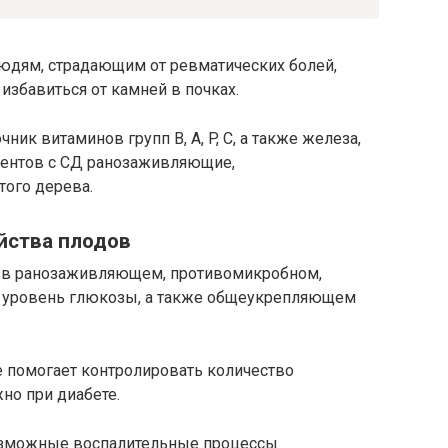
юдям, страдающим от ревматических болей,
избавиться от камней в почках.
ик витаминов групп B, A, P, C, а также железа,
циентов с СД ранозаживляющие,
ого дерева.
йства плодов
я в ранозаживляющем, противомикробном,
 уровень глюкозы, а также общеукрепляющем
е помогает контролировать количество
но при диабете.
озможные воспалительные процессы