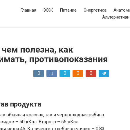
Главная
ЗОЖ
Питание
Энергетика
Анатоми
Альтернативн
 чем полезна, как
нимать, противопоказания
ав продукта
к обычная красная, так и черноплодная рябина.
идов – 50 кКал. Второго – 55 кКал.
вняется 45. Количество хлебных единиц – 0,83.