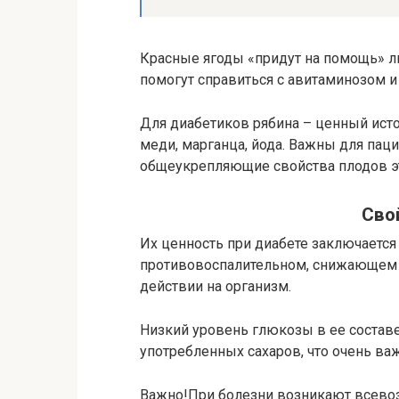
Красные ягоды «придут на помощь» л
помогут справиться с авитаминозом и 
Для диабетиков рябина – ценный источн
меди, марганца, йода. Важны для па
общеукрепляющие свойства плодов эт
Сво
Их ценность при диабете заключаетс
противовоспалительном, снижающем
действии на организм.
Низкий уровень глюкозы в ее состав
употребленных сахаров, что очень важ
Важно!При болезни возникают всев