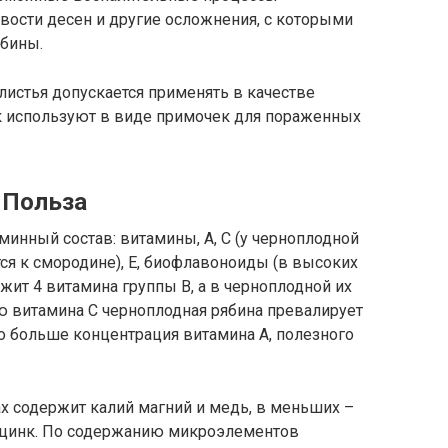
вости десен и другие осложнения, с которыми
ябины.
листья допускается применять в качестве
ок используют в виде примочек для пораженных
Польза
инный состав: витамины, А, С (у черноплодной
ся к смородине), Е, биофлавоноиды (в высоких
жит 4 витамина группы В, а в черноплодной их
ю витамина С черноплодная рябина превалирует
но больше концентрация витамина А, полезного
х содержит калий магний и медь, в меньших –
и цинк. По содержанию микроэлементов