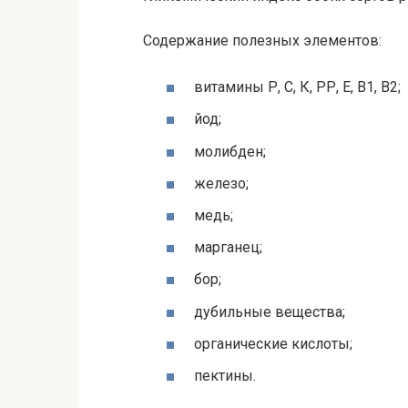
Содержание полезных элементов:
витамины Р, С, К, РР, Е, В1, В2;
йод;
молибден;
железо;
медь;
марганец;
бор;
дубильные вещества;
органические кислоты;
пектины.