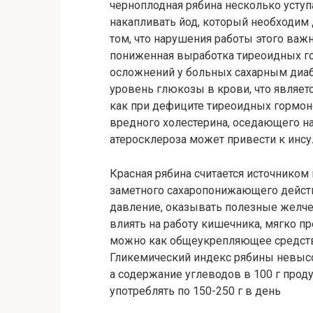
черноплодная рябина несколько уступа
накапливать йод, который необходим
том, что нарушения работы этого важ
пониженная выработка тиреоидных г
осложнений у больных сахарным диаб
уровень глюкозы в крови, что являет
как при дефиците тиреоидных гормоно
вредного холестерина, оседающего на
атеросклероза может привести к инсу
Красная рябина считается источником
заметного сахаропонижающего действ
давление, оказывать полезные желче
влиять на работу кишечника, мягко п
можно как общеукрепляющее средств
Гликемический индекс рябины невысок
а содержание углеводов в 100 г проду
употреблять по 150-250 г в день