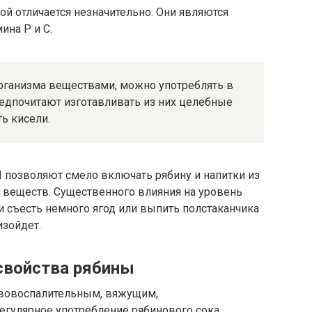
ой отличается незначительно. Они являются
на Р и С.
рганизма веществами, можно употреблять в
едпочитают изготавливать из них целебные
ть кисели.
И позволяют смело включать рябину и напитки из
 веществ. Существенного влияния на уровень
ли съесть немного ягод или выпить полстаканчика
изойдет.
свойства рябины
ивовоспалительным, вяжущим,
гулярное употребление рябинового сока