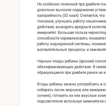
Но особенно полезной при диабете счи
довольно высокое содержание углев
калорийность (52 ккал). Считается, чт
токсинов, улучшать работу кишечника
действие, выводить вредный холесте
иммунитет. Большая польза черноплод
способности нормализовать показател
работу эндокринной системы, понижат
воспалительные процессы и заживлять
Черные плоды рябины (арония) спосо
обеззараживающее действие. В связи
образующиеся при диабете ранки на к
Ягоды рябины можно употреблять в 
собирать после морозов или заморажи
сочнее), готовить из них вкусные комп
подсластителя используя заменители с