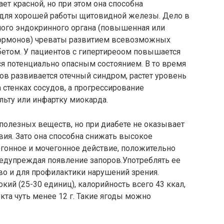
ет красной, но при этом она способна
 для хорошей работы щитовидной железы. Дело в
ного эндокринного органа (повышенная или
ормонов) чреваты развитием всевозможных
етом. У пациентов с гипертиреоом повышается
ся потенциально опасным состоянием. В то время
в развивается отечный синдром, растет уровень
 стенках сосудов, а прогрессирование
льту или инфартку миокарда.
 полезных веществ, но при диабете не оказывает
ия. Зато она способна снижать высокое
гонное и мочегонное действие, положительно
редупреждая появление запоров.Употреблять ее
о и для профилактики нарушений зрения.
ий (25-30 единиц), калорийность всего 43 ккал,
кта чуть менее 12 г. Такие ягоды можно