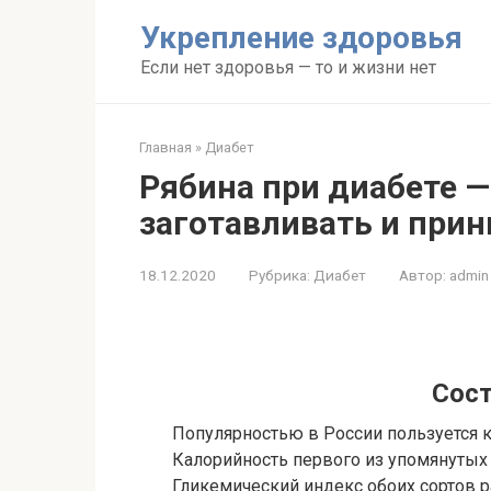
Перейти
Укрепление здоровья
к
контенту
Если нет здоровья — то и жизни нет
Главная
»
Диабет
Рябина при диабете —
заготавливать и при
18.12.2020
Рубрика:
Диабет
Автор:
admin
Сост
Популярностью в России пользуется ка
Калорийность первого из упомянутых в
Гликемический индекс обоих сортов ра