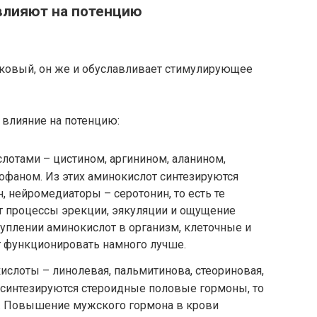
влияют на потенцию
аковый, он же и обуславливает стимулирующее
влияние на потенцию:
лотами – цистином,
аргинином
, аланином,
офаном. Из этих аминокислот синтезируются
н, нейромедиаторы – серотонин, то есть те
т процессы эрекции, эякуляции и ощущение
туплении аминокислот в организм, клеточные и
т функционировать намного лучше.
лоты – линолевая, пальмитинова, стеориновая,
 синтезируются стероидные половые гормоны, то
а. Повышение мужского гормона в крови