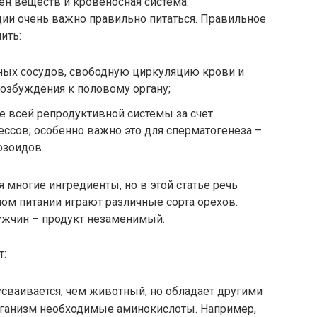
мен веществ и кровеносная система.
ции очень важно правильно питаться. Правильное
ить:
сных сосудов, свободную циркуляцию крови и
озбуждения к половому органу;
 всей репродуктивной системы за счет
ссов; особенно важно это для сперматогенеза –
озоидов.
 многие ингредиенты, но в этой статье речь
ном питании играют различные сорта орехов.
ужчин – продукт незаменимый.
т:
усваивается, чем животный, но обладает другими
организм необходимые аминокислоты. Например,