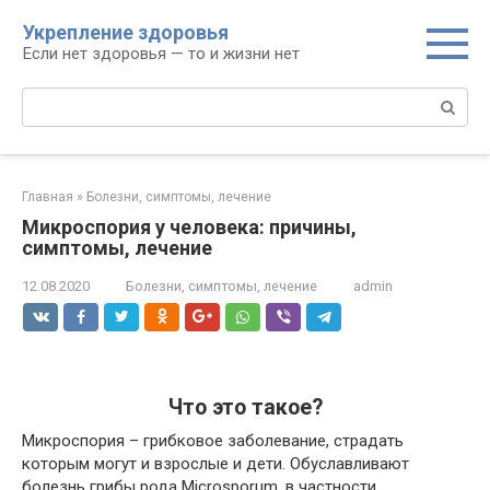
Перейти
Укрепление здоровья
к
Если нет здоровья — то и жизни нет
контенту
Поиск:
Главная
»
Болезни, симптомы, лечение
Микроспория у человека: причины,
симптомы, лечение
12.08.2020
Болезни, симптомы, лечение
admin
Что это такое?
Микроспория – грибковое заболевание, страдать
которым могут и взрослые и дети. Обуславливают
болезнь грибы рода Microsporum, в частности