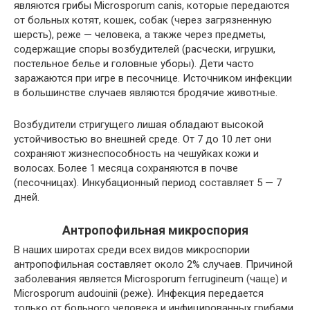
являются грибы Microsporum canis, которые передаются
от больных котят, кошек, собак (через загрязненную
шерсть), реже — человека, а также через предметы,
содержащие споры возбудителей (расчески, игрушки,
постельное белье и головные уборы). Дети часто
заражаются при игре в песочнице. Источником инфекции
в большинстве случаев являются бродячие животные.
Возбудители стригущего лишая обладают высокой
устойчивостью во внешней среде. От 7 до 10 лет они
сохраняют жизнеспособность на чешуйках кожи и
волосах. Более 1 месяца сохраняются в почве
(песочницах). Инкубационный период составляет 5 — 7
дней.
Антропофильная микроспория
В наших широтах среди всех видов микроспории
антропофильная составляет около 2% случаев. Причиной
заболевания является Microsporum ferrugineum (чаще) и
Microsporum audouinii (реже). Инфекция передается
только от больного человека и инфицированных грибами