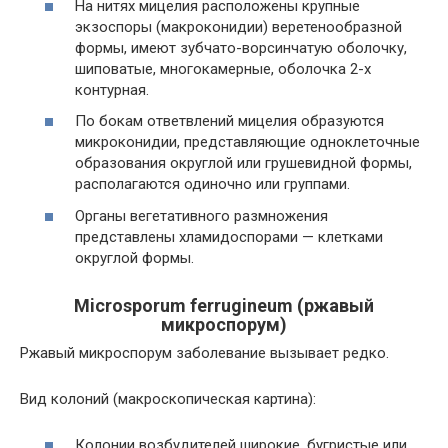
На нитях мицелия расположены крупные
экзоспоры (макроконидии) веретенообразной
формы, имеют зубчато-ворсинчатую оболочку,
шиповатые, многокамерные, оболочка 2-х
контурная.
По бокам ответвлений мицелия образуются
микроконидии, представляющие одноклеточные
образования округлой или грушевидной формы,
располагаются одиночно или группами.
Органы вегетативного размножения
представлены хламидоспорами — клетками
округлой формы.
Microsporum ferrugineum (ржавый
микроспорум)
Ржавый микроспорум заболевание вызывает редко.
Вид колоний (макроскопическая картина):
Колонии возбудителей широкие, бугристые или