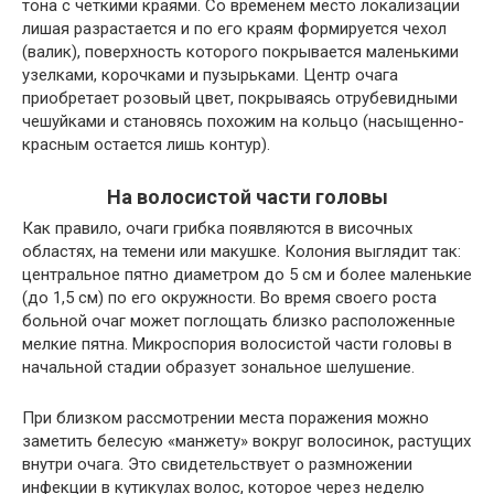
тона с четкими краями. Со временем место локализации
лишая разрастается и по его краям формируется чехол
(валик), поверхность которого покрывается маленькими
узелками, корочками и пузырьками. Центр очага
приобретает розовый цвет, покрываясь отрубевидными
чешуйками и становясь похожим на кольцо (насыщенно-
красным остается лишь контур).
На волосистой части головы
Как правило, очаги грибка появляются в височных
областях, на темени или макушке. Колония выглядит так:
центральное пятно диаметром до 5 см и более маленькие
(до 1,5 см) по его окружности. Во время своего роста
больной очаг может поглощать близко расположенные
мелкие пятна. Микроспория волосистой части головы в
начальной стадии образует зональное шелушение.
При близком рассмотрении места поражения можно
заметить белесую «манжету» вокруг волосинок, растущих
внутри очага. Это свидетельствует о размножении
инфекции в кутикулах волос, которое через неделю