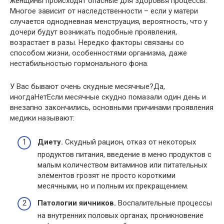
женщины происходят опасные для здоровья процессы.
Многое зависит от наследственности – если у матери
случается однодневная менструация, вероятность, что у
дочери будут возникать подобные проявления,
возрастает в разы. Нередко факторы связаны со
способом жизни, особенностями организма, даже
нестабильностью гормонального фона.
У Вас бывают очень скудные месячные?Да,
иногдаНетЕсли месячные скудно помазали один день и
внезапно закончились, основными причинами проявления
медики называют:
Диету.
Скудный рацион, отказ от некоторых
продуктов питания, введение в меню продуктов с
малым количеством витаминов или питательных
элементов грозят не просто короткими
месячными, но и полным их прекращением.
Патологии яичников.
Воспалительные процессы
на внутренних половых органах, проникновение