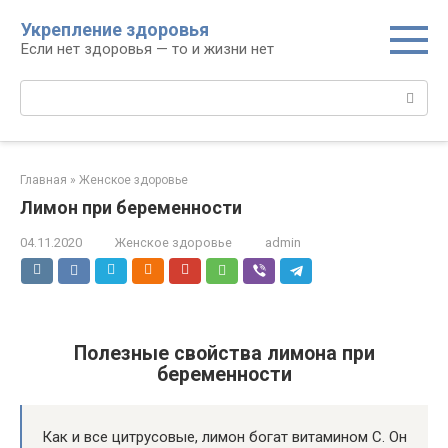
Перейти
Укрепление здоровья
к
Если нет здоровья — то и жизни нет
контенту
Поиск:
Главная
»
Женское здоровье
Лимон при беременности
04.11.2020
Женское здоровье
admin
Полезные свойства лимона при
беременности
Как и все цитрусовые, лимон богат витамином С. Он