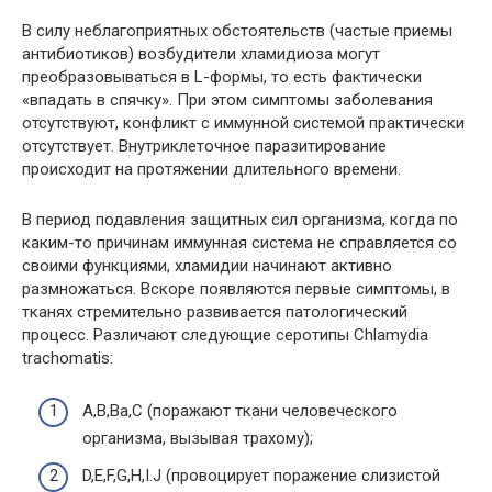
В силу неблагоприятных обстоятельств (частые приемы
антибиотиков) возбудители хламидиоза могут
преобразовываться в L-формы, то есть фактически
«впадать в спячку». При этом симптомы заболевания
отсутствуют, конфликт с иммунной системой практически
отсутствует. Внутриклеточное паразитирование
происходит на протяжении длительного времени.
В период подавления защитных сил организма, когда по
каким-то причинам иммунная система не справляется со
своими функциями, хламидии начинают активно
размножаться. Вскоре появляются первые симптомы, в
тканях стремительно развивается патологический
процесс. Различают следующие серотипы Chlamydia
trachomatis:
A,B,Ba,C (поражают ткани человеческого
организма, вызывая трахому);
D,E,F,G,H,I.J (провоцирует поражение слизистой