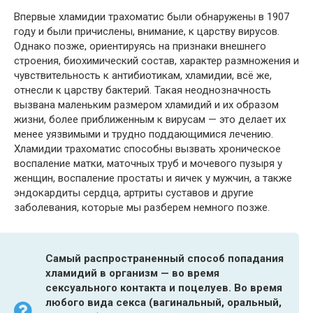
Впервые хламидии трахоматис были обнаружены в 1907
году и были причислены, внимание, к царству вирусов.
Однако позже, ориентируясь на признаки внешнего
строения, биохимический состав, характер размножения и
чувствительность к антибиотикам, хламидии, всё же,
отнесли к царству бактерий. Такая неоднозначность
вызвана маленьким размером хламидий и их образом
жизни, более приближенным к вирусам — это делает их
менее уязвимыми и трудно поддающимися лечению.
Хламидии трахоматис способны вызвать хроническое
воспаление матки, маточных труб и мочевого пузыря у
женщин, воспаление простаты и яичек у мужчин, а также
эндокардиты сердца, артриты суставов и другие
заболевания, которые мы разберем немного позже.
Самый распространенный способ попадания
хламидий в организм — во время
сексуального контакта и поцелуев. Во время
любого вида секса (вагинальный, оральный,