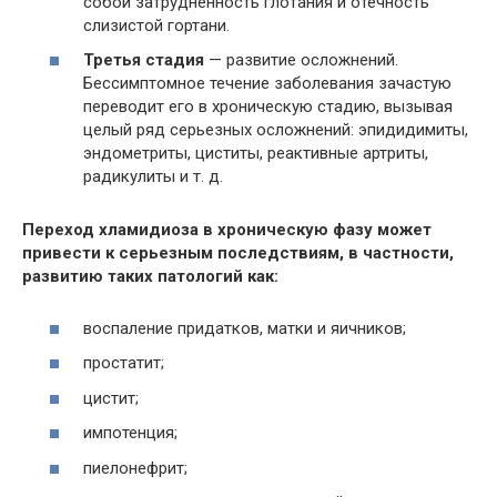
собой затрудненность глотания и отечность
слизистой гортани.
Третья стадия
— развитие осложнений.
Бессимптомное течение заболевания зачастую
переводит его в хроническую стадию, вызывая
целый ряд серьезных осложнений: эпидидимиты,
эндометриты, циститы, реактивные артриты,
радикулиты и т. д.
Переход хламидиоза в хроническую фазу может
привести к серьезным последствиям, в частности,
развитию таких патологий как:
воспаление придатков, матки и яичников;
простатит;
цистит;
импотенция;
пиелонефрит;