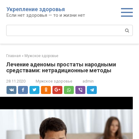
Перейти
Укрепление здоровья
к
Если нет здоровья — то и жизни нет
контенту
Поиск:
Главная
»
Мужское здоровье
Лечение аденомы простаты народными
средствами: нетрадиционные методы
28.11.2020
Мужское здоровье
admin