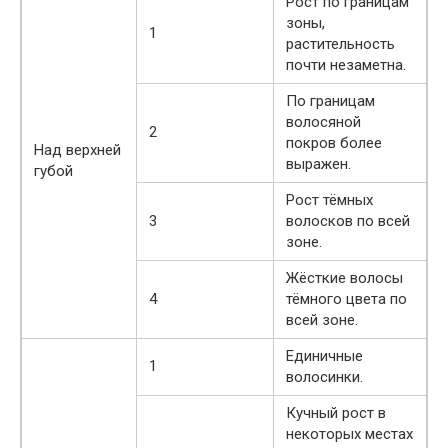
Рост по границам
зоны,
1
растительность
почти незаметна.
По границам
волосяной
2
покров более
Над верхней
выражен.
губой
Рост тёмных
3
волосков по всей
зоне.
Жёсткие волосы
4
тёмного цвета по
всей зоне.
Единичные
1
волосинки.
Кучный рост в
некоторых местах