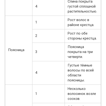
Спина покрыта
4
густой сплошной
растительностью.
Рост волос в
1
районе крестца.
Рост по обе
2
стороны крестца.
Поясница
Поясница
3
покрыта на три
четверти.
Густые тёмные
волосы по всей
4
области
поясницы.
Несколько
1
волосинок возле
сосков.