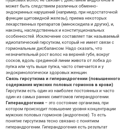
может быть следствием различных обменно-
эндокринных нарушений (например, при недостаточной
функции
щитовидной железы
), приема некоторых
лекарственных препаратов (миноксидила и других), и,
наконец, наследственных и конституциональных
особенностей. Исключение составляет так называемый
идиопатический гирсутизм, который не имеет связи с
гормональным дисбалансом. Надо сказать, что
незначительный рост волос на верхней губе, вокруг
сосков, вдоль срединной линии живота от лобка до
пупка или чуть выше пупка, часто отмечается и у
эндокринологически здоровых женщин.
Связь гирсутизма и гиперандрогении (повышенного
содержания мужских половых гормонов в крови)
Гирсутизм есть один из наиболее постоянных и часто
один из самых ранних симптомов гиперандрогении.
Гиперандрогения
– это состояние организма, при
котором происходит повышение уровня концентрации
мужских половых гормонов (андрогенов). То есть
понятие гирсутизма тесно связано с понятием
гиперандрогении. Гиперандрогения есть результат