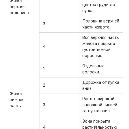
Живот,
центра груди до
верхняя
пупка.
половина
Половина верхней
3
части живота.
Вся верхняя часть
живота покрыта
4
густой темной
порослью.
Отдельные
1
волоски.
Дорожка от пупка
2
вниз.
Живот,
Растет широкой
нижняя
3
сплошной линией
часть
от пупка вниз.
Зона покрыта
4
растительностью