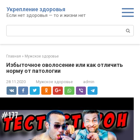
Перейти
Укрепление здоровья
к
Если нет здоровья — то и жизни нет
контенту
Поиск:
Главная
»
Мужское здоровье
Избыточное оволосение или как отличить
норму от патологии
28.11.2020
Мужское здоровье
admin