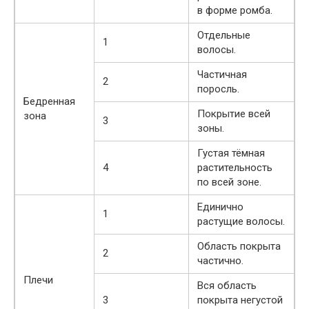
в форме ромба.
Отдельные
1
волосы.
Частичная
2
поросль.
Бедренная
Покрытие всей
зона
3
зоны.
Густая тёмная
4
растительность
по всей зоне.
Единично
1
растущие волосы.
Область покрыта
2
частично.
Плечи
Вся область
3
покрыта негустой