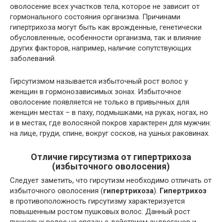
оволосение всех участков тела, которое не зависит от
гормонального состояния организма. Причинами
гипертрихоза могут быть как врожденные, генетически
обусловленные, особенности организма, так и влияние
других факторов, например, наличие сопутствующих
заболеваний.
Гирсутизмом называется избыточный рост волос у
женщин в гормонозависимых зонах. Избыточное
оволосение появляется не только в привычных для
женщин местах – в паху, подмышками, на руках, ногах, но
и в местах, где волосяной покров характерен для мужчин:
на лице, груди, спине, вокруг сосков, на ушных раковинах.
Отличие гирсутизма от гипертрихоза
(избыточного оволосения)
Следует заметить, что гирсутизм необходимо отличать от
избыточного оволосения (
гипертрихоза
).
Гипертрихоз
в противоположность гирсутизму характеризуется
повышенным ростом пушковых волос. Данный рост
пушковых волос не связан с действием андрогенов и