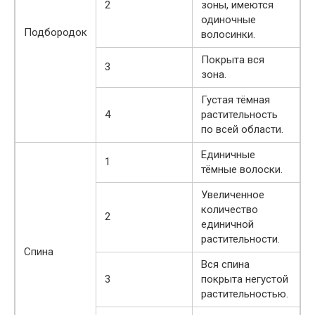
2
зоны, имеются
одиночные
Подбородок
волосинки.
Покрыта вся
3
зона.
Густая тёмная
4
растительность
по всей области.
Единичные
1
тёмные волоски.
Увеличенное
количество
2
единичной
растительности.
Спина
Вся спина
3
покрыта негустой
растительностью.