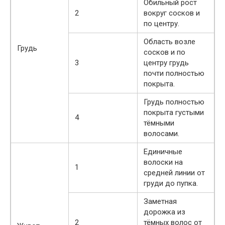
Обильный рост
2
вокруг сосков и
по центру.
Область возле
Грудь
сосков и по
3
центру грудь
почти полностью
покрыта.
Грудь полностью
покрыта густыми
4
тёмными
волосами.
Единичные
волоски на
1
средней линии от
груди до пупка.
Заметная
дорожка из
2
тёмных волос от