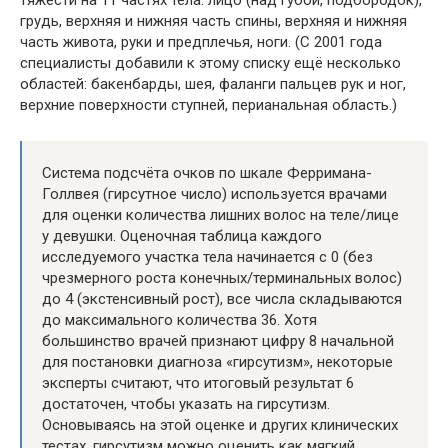
тяжести на 11 частях тела: лицо (над губой, подбородок),
грудь, верхняя и нижняя часть спины, верхняя и нижняя
часть живота, руки и предплечья, ноги. (С 2001 года
специалисты добавили к этому списку ещё несколько
областей: бакенбарды, шея, фаланги пальцев рук и ног,
верхние поверхности ступней, перианальная область.)
Система подсчёта очков по шкале Ферримана-
Голлвея (гирсутное число) используется врачами
для оценки количества лишних волос на теле/лице
у девушки. Оценочная таблица каждого
исследуемого участка тела начинается с 0 (без
чрезмерного роста конечных/терминальных волос)
до 4 (экстенсивный рост), все числа складываются
до максимального количества 36. Хотя
большинство врачей признают цифру 8 начальной
для постановки диагноза «гирсутизм», некоторые
эксперты считают, что итоговый результат 6
достаточен, чтобы указать на гирсутизм.
Основываясь на этой оценке и других клинических
тестах, гирсутизм можно оценить как мягкий,