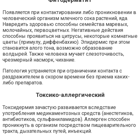
Фитодерматит
Появляется при контактировании либо проникновении в
человеческий организм млечного сока растений, яда.
Навредить здоровью способны семейства маревых,
молочайных, первоцветных. Негативные действия
способны проявиться на цитрусы, некоторые комнатные
цветы (примулу, диффенбахию). Эпидермис при этом
становится алого тона, возможно образование
волдырей. Также человека мучает слезоточивость,
чрезмерный насморк, чихание.
Патология устраняется при ограничении контакта с
раздражителем в скором времени без приема каких-
либо препаратов.
Токсико-аллергический
Токсидермия зачастую развивается вследствие
употребления медикаментозных средств (анестетиков,
антибиотиков, сульфаниламидов). Аллерген способен
проникнуть в организм посредством пищеварительного
тракта, дыхательных путей, инъекций.