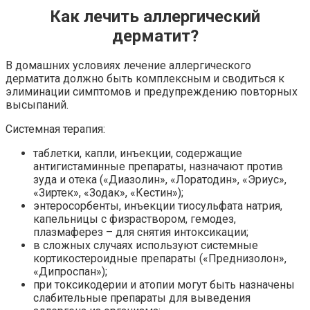
Как лечить аллергический
дерматит?
В домашних условиях лечение аллергического
дерматита должно быть комплексным и сводиться к
элиминации симптомов и предупреждению повторных
высыпаний.
Системная терапия:
таблетки, капли, инъекции, содержащие
антигистаминные препараты, назначают против
зуда и отека («Диазолин», «Лоратодин», «Эриус»,
«Зиртек», «Зодак», «Кестин»);
энтеросорбенты, инъекции тиосульфата натрия,
капельницы с физраствором, гемодез,
плазмаферез – для снятия интоксикации;
в сложных случаях используют системные
кортикостероидные препараты («Преднизолон»,
«Дипроспан»);
при токсикодерии и атопии могут быть назначены
слабительные препараты для выведения