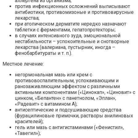
аллергена из организма;
против инфекционных осложнений выписывают
антибиотики, противомизоные и противовирусные
лекарства;
при атопическом дерматите нередко назначают
таблетки с ферментами, гепатопротекторы;
в случаях интенсивного зуда, эмоциональной
нестабильности – успокоительные и снотворные
лекарства (валериана, пустырник, иногда –
фенобарбитураты и т. п.).
Местное лечение:
негормональная мазь или крем с
противовоспалительным, успокаивающим и
ранозаживляющим эффектом с различными
активными компонентами («Цинокап», «Циновит» с
цинком, «Бепантен» с панетнолом, «Эплан»,
«Радевит» с витамином А);
антисептические и подсушивающие средства
(фурацилиновые примочки, растворы анилиновых
красителей);
гель или мазь с антигистаминами («Фенистил»,
«Тавегил»);