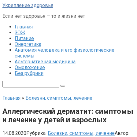
Перейти
Укрепление здоровья
к
Если нет здоровья — то и жизни нет
контенту
Главная
ЗОЖ
Питание
Энергетика
Анатомия человека и его физиологические
системы
Альтернативная медицина
Омоложение
Без рубрики
Поиск:
Главная
»
Болезни, симптомы, лечение
Аллергический дерматит: симптомы
и лечение у детей и взрослых
14.08.2020
Рубрика:
Болезни, симптомы, лечение
Автор: