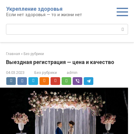
Перейти
Укрепление здоровья
к
Если нет здоровья — то и жизни нет
контенту
Поиск:
Главная
»
Без рубрики
Выездная регистрация — цена и качество
04.03.2023
Без рубрики
admin