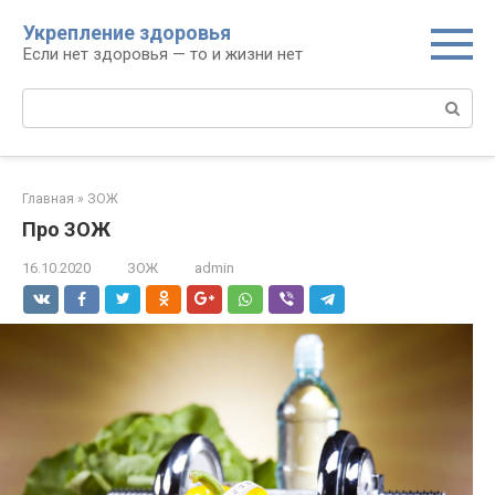
Перейти
Укрепление здоровья
к
Если нет здоровья — то и жизни нет
контенту
Поиск:
Главная
»
ЗОЖ
Про ЗОЖ
16.10.2020
ЗОЖ
admin