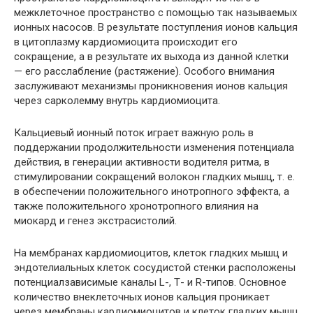
межклеточное пространство с помощью так называемых
ионных насосов. В результате поступления ионов кальция
в цитоплазму кардиомиоцита происходит его
сокращение, а в результате их выхода из данной клетки
— его расслабление (растяжение). Особого внимания
заслуживают механизмы проникновения ионов кальция
через сарколемму внутрь кардиомиоцита.
Кальциевый ионный поток играет важную роль в
поддержании продолжительности изменения потенциала
действия, в генерации активности водителя ритма, в
стимулировании сокращений волокон гладких мышц, т. е.
в обеспечении положительного инотропного эффекта, а
также положительного хронотропного влияния на
миокард и генез экстрасистолий.
На мембранах кардиомиоцитов, клеток гладких мышц и
эндотелиальных клеток сосудистой стенки расположены
потенциалзависимые каналы L-, Т- и R-типов. Основное
количество внеклеточных ионов кальция проникает
через мембраны кардиомиоцитов и клеток гладких мышц