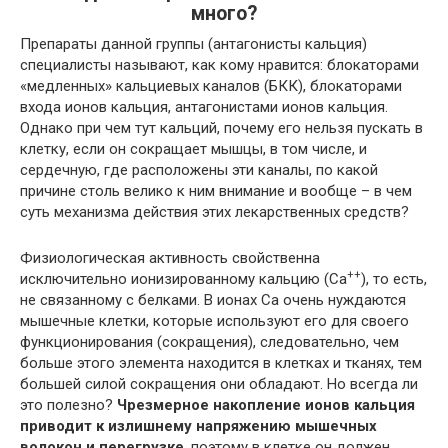
много?
Препараты данной группы (антагонисты кальция)
специалисты называют, как кому нравится: блокаторами
«медленных» кальциевых каналов (БКК), блокаторами
входа ионов кальция, антагонистами ионов кальция.
Однако при чем тут кальций, почему его нельзя пускать в
клетку, если он сокращает мышцы, в том числе, и
сердечную, где расположены эти каналы, по какой
причине столь велико к ним внимание и вообще – в чем
суть механизма действия этих лекарственных средств?
Физиологическая активность свойственна
++
исключительно ионизированному кальцию (Са
), то есть,
не связанному с белками. В ионах Са очень нуждаются
мышечные клетки, которые используют его для своего
функционирования (сокращения), следовательно, чем
больше этого элемента находится в клетках и тканях, тем
большей силой сокращения они обладают. Но всегда ли
это полезно?
Чрезмерное накопление ионов кальция
приводит к излишнему напряжению мышечных
волокон и перегрузке
, поэтому в клетке он должен