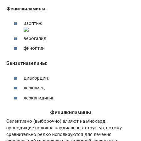
Фенилкиламины:
изоптин;
верогалид;
финоптин.
Бензотиазепины:
диакордин;
леркамен;
лерканидипин.
Фенилкиламины
Селективно (выборочно) влияют на миокард,
проводящие волокна кардиальных структур, потому
сравнительно редко используются для лечения
артериальной гипертензии как таковой, разве что в