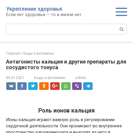
Перейти
Укрепление здоровья
к
Если нет здоровья — то и жизни нет
контенту
Поиск:
Главная
»
Бады и витамины
Антагонисты кальция и другие препараты для
сосудистого тонуса
30.01.2021
Бады и витамины
admin
Роль ионов кальция
Ионы кальция играют важную роль в регулировании
сердечной деятельности. Они проникают во внутреннее
пространство кардиомиоцита и выходят из него в