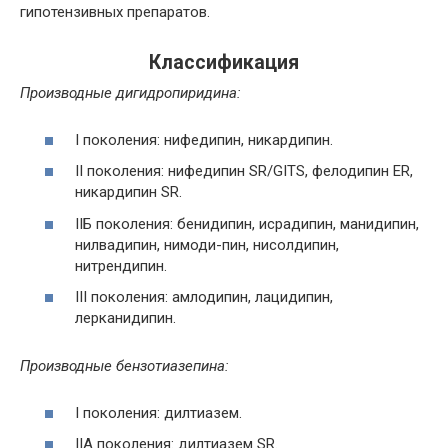
гипотензивных препаратов.
Классификация
Производные дигидропиридина:
I поколения: нифедипин, никардипин.
II поколения: нифедипин SR/GITS, фелодипин ER,
никардипин SR.
IIБ поколения: бенидипин, исрадипин, манидипин,
нилвадипин, нимоди-пин, нисолдипин,
нитрендипин.
III поколения: амлодипин, лацидипин,
лерканидипин.
Производные бензотиазепина:
I поколения: дилтиазем.
IIA поколения: дилтиазем SR.