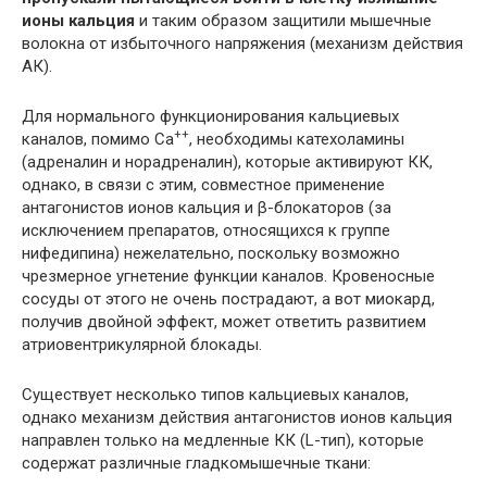
ионы кальция
и таким образом защитили мышечные
волокна от избыточного напряжения (механизм действия
АК).
Для нормального функционирования кальциевых
++
каналов, помимо Са
, необходимы катехоламины
(адреналин и норадреналин), которые активируют КК,
однако, в связи с этим, совместное применение
антагонистов ионов кальция и β-блокаторов (за
исключением препаратов, относящихся к группе
нифедипина) нежелательно, поскольку возможно
чрезмерное угнетение функции каналов. Кровеносные
сосуды от этого не очень пострадают, а вот миокард,
получив двойной эффект, может ответить развитием
атриовентрикулярной блокады
.
Существует несколько типов кальциевых каналов,
однако механизм действия антагонистов ионов кальция
направлен только на медленные КК (L-тип), которые
содержат различные гладкомышечные ткани: