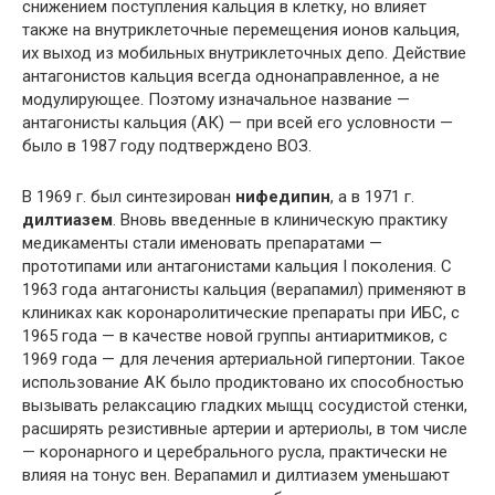
снижением поступления кальция в клетку, но влияет
также на внутриклеточные перемещения ионов кальция,
их выход из мобильных внутриклеточных депо. Действие
антагонистов кальция всегда однонаправленное, а не
модулирующее. Поэтому изначальное название —
антагонисты кальция (АК) — при всей его условности —
было в 1987 году подтверждено ВОЗ.
В 1969 г. был синтезирован
нифедипин
, а в 1971 г.
дилтиазем
. Вновь введенные в клиническую практику
медикаменты стали именовать препаратами —
прототипами или антагонистами кальция I поколения. С
1963 года антагонисты кальция (верапамил) применяют в
клиниках как коронаролитические препараты при ИБС, с
1965 года — в качестве новой группы антиаритмиков, с
1969 года — для лечения артериальной гипертонии. Такое
использование АК было продиктовано их способностью
вызывать релаксацию гладких мыщц сосудистой стенки,
расширять резистивные артерии и артериолы, в том числе
— коронарного и церебрального русла, практически не
влияя на тонус вен. Верапамил и дилтиазем уменьшают