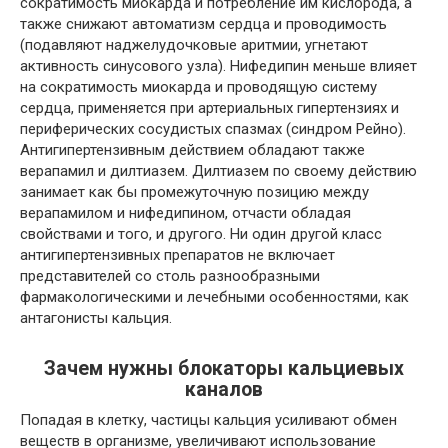
сократимость миокарда и потребление им кислорода, а
также снижают автоматизм сердца и проводимость
(подавляют наджелудочковые аритмии, угнетают
активность синусового узла). Нифедипин меньше влияет
на сократимость миокарда и проводящую систему
сердца, применяется при артериальных гипертензиях и
периферических сосудистых спазмах (синдром Рейно).
Антигипертензивным действием обладают также
верапамил и дилтиазем. Дилтиазем по своему действию
занимает как бы промежуточную позицию между
верапамилом и нифедипином, отчасти обладая
свойствами и того, и другого. Ни один другой класс
антигипертензивных препаратов не включает
представителей со столь разнообразными
фармакологическими и лечебными особенностями, как
антагонисты кальция.
Зачем нужны блокаторы кальциевых
каналов
Попадая в клетку, частицы кальция усиливают обмен
веществ в организме, увеличивают использование