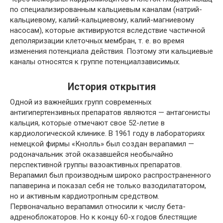
по специализированным кальциевым каналам (натрий-
кальциевому, калий-кальциевому, калий-магниевому
насосам), которые активируются вследствие частичной
деполяризации клеточных мембран, т. е. во время
изменения потенциала действия. Поэтому эти кальциевые
каналы относятся к группе потенциалзависимых.
История открытия
Одной из важнейших групп современных
антигипертензивных препаратов являются — антагонисты
кальция, которые отмечают свое 52-летие в
кардиологической клинике. В 1961 году в лабораториях
немецкой фирмы «Кнолль» был создан верапамил —
родоначальник этой оказавшейся необычайно
перспективной группы вазоактивных препаратов.
Верапамил был производным широко распространенного
папаверина и показал себя не только вазодилататором,
но и активным кардиотропным средством.
Первоначально верапамил относили к числу бета-
адреноблокаторов. Но к концу 60-х годов блестящие