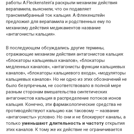
работы A.Fleckenstein’a раскрыли механизм действия
верапамила, выяснили, что он подавляет
трансмембранный ток кальция. А.Флекенштейн
предложил для верапамила и родственных ему по
механизму действия медикаментов название
«антагонисты кальция».
В последующем обсуждались другие термины,
отражающие механизм действия антагонистов кальция:
«блокаторы кальциевых каналов», «блокаторы
медленных каналов», «антагонисты функции кальциевых
каналов», «блокаторы кальциевого входа», «модуляторы
кальциевых каналов». Но ни одно из этих обозначений не
было безупречным, не соответствовало в полной мере
разным сторонам вмешательства синтетических
антагонистов кальция в распределение потоков ионов
кальция. Конечно, эти фармакологические средства не
противодействуют кальцию как таковому — название
«антагонисты» условно. Но они и не блокируют каналы, а
только
уменьшают длительность и частоту
открытия
этих каналов. К тому же их действие не ограничивается