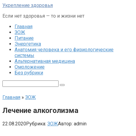
Перейти
Укрепление здоровья
к
Если нет здоровья — то и жизни нет
контенту
Главная
ЗОЖ
Питание
Энергетика
Анатомия человека и его физиологические
системы
Альтернативная медицина
Омоложение
Без рубрики
Поиск:
Главная
»
ЗОЖ
Лечение алкоголизма
22.08.2020
Рубрика:
ЗОЖ
Автор:
admin