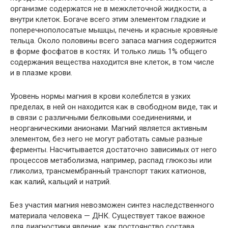
организме содержатся не в межклеточной жидкости, а
внутри клеток. Богаче всего этим элементом гладкие и
поперечнополосатые мышцы, печень и красные кровяные
тельца. Около половины всего запаса магния содержится
в форме фосфатов в костях. И только лишь 1% общего
содержания вещества находится вне клеток, в том числе
и в плазме крови.
Уровень нормы магния в крови колеблется в узких
пределах, в ней он находится как в свободном виде, так и
в связи с различными белковыми соединениями, и
неорганическими анионами. Магний является активным
элементом, без него не могут работать самые разные
ферменты. Насчитывается достаточно зависимых от него
процессов метаболизма, например, распад глюкозы или
гликолиз, трансмембранный транспорт таких катионов,
как калий,
кальций
и натрий.
Без участия магния невозможен синтез наследственного
материала человека — ДНК. Существует такое важное
для диагностики явление, как постоянство состава