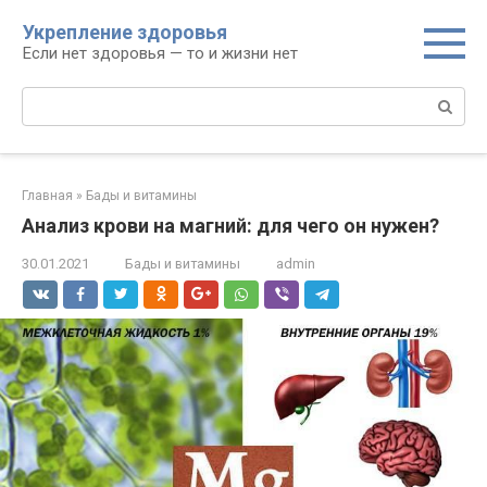
Перейти
Укрепление здоровья
к
Если нет здоровья — то и жизни нет
контенту
Поиск:
Главная
»
Бады и витамины
Анализ крови на магний: для чего он нужен?
30.01.2021
Бады и витамины
admin