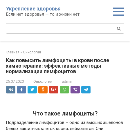
Перейти
Укрепление здоровья
к
Если нет здоровья — то и жизни нет
контенту
Поиск:
Главная
»
Онкология
Как повысить лимфоциты в крови после
химиотерапии: эффективные методы
нормализации лимфоцитов
25.07.2020
Онкология
admin
Что такое лимфоциты?
Подразделение лимфоцитов – одно из высших эшелонов
белых защитных клеток крови, лейкоцитов. Они