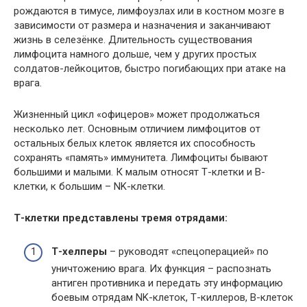
рождаются в тимусе, лимфоузлах или в костном мозге в
зависимости от размера и назначения и заканчивают
жизнь в селезёнке. Длительность существования
лимфоцита намного дольше, чем у других простых
солдатов-лейкоцитов, быстро погибающих при атаке на
врага.
Жизненный цикл «офицеров» может продолжаться
несколько лет. Основным отличием лимфоцитов от
остальных белых клеток является их способность
сохранять «память» иммунитета. Лимфоциты бывают
большими и малыми. К малым относят Т-клетки и В-
клетки, к большим – NK-клетки.
Т-клетки представлены тремя отрядами:
Т-хелперы
– руководят «спецоперацией» по
уничтожению врага. Их функция – распознать
антиген противника и передать эту информацию
боевым отрядам NK-клеток, Т-киллеров, В-клеток