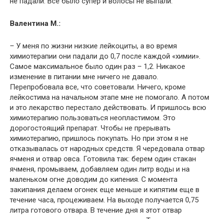
не падали. Все было супер и волосы не выпали.
Валентина М.:
– У меня по жизни низкие лейкоциты, а во время
химиотерапии они падали до 0,7 после каждой «химии».
Самое максимальное было один раз – 1,2. Никакое
изменение в питании мне ничего не давало.
Перепробовала все, что советовали. Ничего, кроме
лейкостима на начальном этапе мне не помогало. А потом
и это лекарство перестало действовать. И пришлось всю
химиотерапию пользоваться неопластимом. Это
дорогостоящий препарат. Чтобы не прерывать
химиотерапию, пришлось покупать. Но при этом я не
отказывалась от народных средств. Я чередовала отвар
ячменя и отвар овса. Готовила так: берем один стакан
ячменя, промываем, добавляем один литр воды и на
маленьком огне доводим до кипения. С момента
закипания делаем огонек еще меньше и кипятим еще в
течение часа, процеживаем. На выходе получается 0,75
литра готового отвара. В течение дня я этот отвар