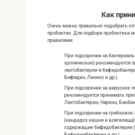
Как прин
Очень важно правильно подобрать оп
пробиотик. Для подбора пробиотика
правилами:
При подозрении на бактериаль
хроническое) рекомендуется 
лактобактерии и бифидобактер
Бифидин,
Линекс
и др.).
При подозрении на вирусное п
рекомендуется принимать пре
Лактобактерин
, Наринэ, Биоба
При подозрении на грибковое
(кандидоз кишки и влагалища)
содержащие бифидобактерии (
Бифидумбактерин
и др.).