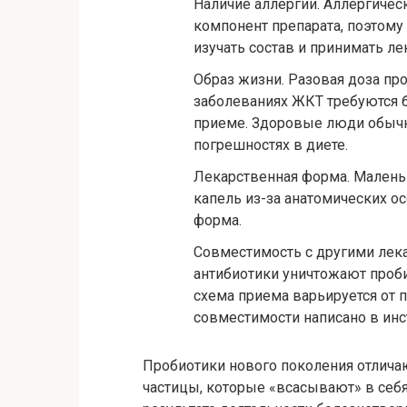
Наличие аллергии.
Аллергическ
компонент препарата, поэтому
изучать состав и принимать л
Образ жизни.
Разовая доза про
заболеваниях ЖКТ требуются 
приеме. Здоровые люди обычн
погрешностях в диете.
Лекарственная форма.
Маленьк
капель из-за анатомических о
форма.
Совместимость с другими лек
антибиотики уничтожают проби
схема приема варьируется от п
совместимости написано в ин
Пробиотики нового поколения отличают
частицы, которые «всасывают» в себ