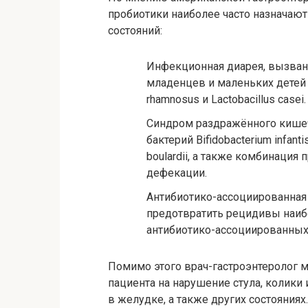
пробиотики наиболее часто назначаю
состояний:
Инфекционная диарея, вызванн
младенцев и маленьких детей 
rhamnosus и Lactobacillus casei.
Синдром раздражённого кише
бактерий Bifidobacterium infant
boulardii, а также комбинация
дефекации.
Антибиотико-ассоциированная д
предотвратить рецидивы наиб
антибиотико-ассоциированных д
Помимо этого врач-гастроэнтеролог 
пациента на нарушение стула, колики
в желудке, а также других состояниях.