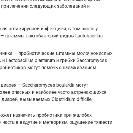
т при лечении следующих заболеваний и
ая ротавирусной инфекцией, в том числе у
— штаммы лактобактерий видов Lactobacillus
чника
— пробиотические штаммы молочнокислых
is и Lactobacillus plantarum и грибки Sacchromyces
 пробиотиков могут помочь с налаживанием
иарея — Saccharomyces boulardii могут
олее опасных и наиболее часто встречающихся
иарей, вызываемых Clostridium difficile.
может назначить пробиотики при жалобах
 и частые вздутие и метеоризм, ощущение тяжести