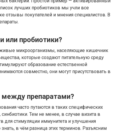
рных бактерий. Простой пример — активированный
список лучших пробиотиков мы учли все
же отзывы покупателей и мнения специалистов. В
епараты.
и или пробиотики?
— живые микроорганизмы, населяющие кишечник
вещества, которые создают питательную среду
стимулируют образование естественной
нимаются совместно, они могут присутствовать в
а между препаратами?
ования часто путаются в таких специфических
 синбиотики. Тем не менее, в случае визита в
тв для стимуляции иммунитета и улучшения
знать, в чём разница этих терминов. Разъясним