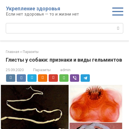
Перейти
Укрепление здоровья
к
Если нет здоровья — то и жизни нет
контенту
Поиск:
Главная
»
Паразиты
Глисты у собаки: признаки и виды гельминтов
25.09.2020
Паразиты
admin