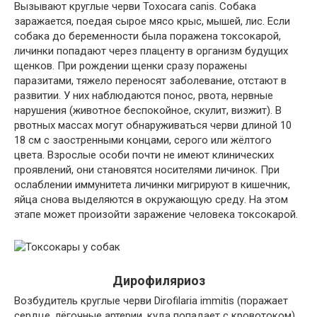
Вызывают круглые черви Toxocara canis. Собака
заражается, поедая сырое мясо крыс, мышей, лис. Если
собака до беременности была поражена токсокарой,
личинки попадают через плаценту в организм будущих
щенков. При рождении щенки сразу поражены
паразитами, тяжело переносят заболевание, отстают в
развитии. У них наблюдаются понос, рвота, нервные
нарушения (животное беспокойное, скулит, визжит). В
рвотных массах могут обнаруживаться черви длиной 10
18 см с заостренными концами, серого или жёлтого
цвета. Взрослые особи почти не имеют клинических
проявлений, они становятся носителями личинок. При
ослаблении иммунитета личинки мигрируют в кишечник,
яйца снова выделяются в окружающую среду. На этом
этапе может произойти заражение человека токсокарой.
Дирофиляриоз
Возбудитель круглые черви Dirofilaria immitis (поражает
сердце, лёгочные артерии, куда попадает с кровотоком)