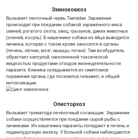
Эхинококкоз
Вызывает ленточный червь Taeniidae. Заражение
происходит при поедании собакой заражённого мяса
свиней, рогатого скота, овец, грызунов, диких животных
(оленей, косуль). В кишечнике собаки из яйца выводится
личинка, которая с током крови заносится в органы
(печень, лёгкие, мозг, мышцы, почки). Там возбудитель
обрастает капсулой, наполненной токсической
жидкостью продуктами отходов жизнедеятельности
паразита. Клиника складывается из симптомов
поражения органа, где поселился гельминт, и общей
интоксикации.
Описторхоз
Вызывает трематода печёночный сосальщик. Заражение
собаки осуществляется при поедании сырой рыбы с
личинками. Из кишечника паразиты попадают в печень и
поджелудочную железу. У больной собаки наблюдаются